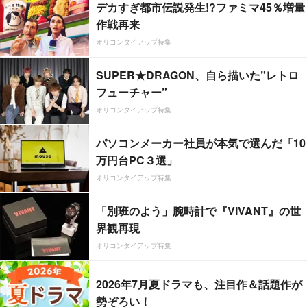
デカすぎ都市伝説発生!?ファミマ45％増量
作戦再来
オリコンタイアップ特集
SUPER★DRAGON、自ら描いた”レトロ
フューチャー”
オリコンタイアップ特集
パソコンメーカー社員が本気で選んだ「10
万円台PC３選」
オリコンタイアップ特集
「別班のよう」腕時計で『VIVANT』の世
界観再現
オリコンタイアップ特集
2026年7月夏ドラマも、注目作＆話題作が
勢ぞろい！