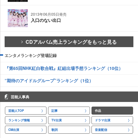
2013年06月05日発売
入口のない出口
CDアルバム売上ランキングをもっと見る
エンタメランキング登場記録
『第65回NHK紅白歌合戦』紅組出場予想ランキング（10位）
“期待のアイドルグループ”ランキング（1位）
芸能人事典
芸能人TOP
記事
作品
ランキング情報
TV出演
ドラマ出演
CM出演
歌詞
音楽配信