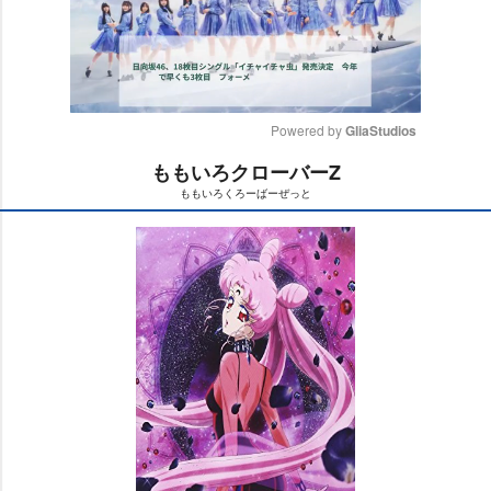
Powered by 
GliaStudios
ももいろクローバーZ
M
ももいろくろーばーぜっと
u
t
e