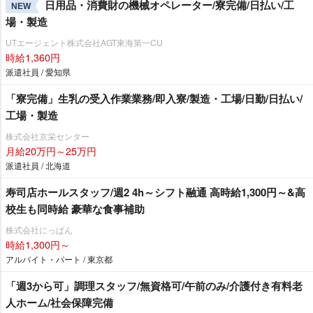
日用品・消費財の機械オペレーター/寮完備/日払い/工
NEW
場・製造
UTエージェント株式会社AGT東海第一CU
時給1,360円
派遣社員 / 愛知県
「寮完備」生乳の受入作業業務/即入寮/製造・工場/日勤/日払い/
工場・製造
株式会社京栄センター
月給20万円～25万円
派遣社員 / 北海道
寿司店ホールスタッフ/週2 4h～シフト融通 高時給1,300円～&高
校生も同時給 豪華な食事補助
株式会社にっぱん
時給1,300円～
アルバイト・パート / 東京都
「週3から可」調理スタッフ/無資格可/午前のみ/介護付き有料老
人ホーム/社会保障完備