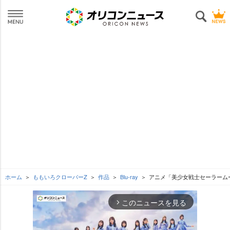
ホーム
ももいろクローバーZ
作品
Blu-ray
アニメ「美少女戦士セーラームーンCr
このニュースを見る
arrow_forward_ios