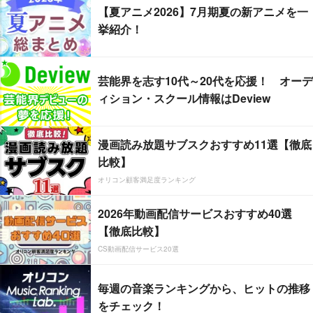
【夏アニメ2026】7月期夏の新アニメを一
挙紹介！
芸能界を志す10代～20代を応援！ オーデ
ィション・スクール情報はDeview
漫画読み放題サブスクおすすめ11選【徹底
比較】
オリコン顧客満足度ランキング
2026年動画配信サービスおすすめ40選
【徹底比較】
CS動画配信サービス20選
毎週の音楽ランキングから、ヒットの推移
をチェック！