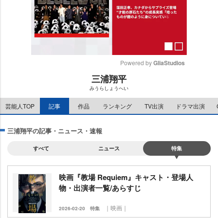
Powered by 
GliaStudios
三浦翔平
M
みうらしょうへい
u
t
芸能人TOP
記事
作品
ランキング
TV出演
ドラマ出演
e
三浦翔平の記事・ニュース・速報
すべて
ニュース
特集
映画『教場 Requiem』キャスト・登場人
物・出演者一覧/あらすじ
｜映画｜
2026-02-20
特集