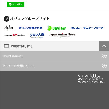
PC版に切り替え
禁無断複写転載
クッキーの使用について
© oricon ME inc.
JASRAC許諾番号：
9009642140Y38026