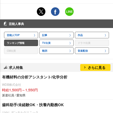
芸能人事典
芸能人TOP
記事
作品
ランキング情報
TV出演
ドラマ出演
CM出演
歌詞
音楽配信
求人特集
さらに見る
有機材料の分析アシスタント/化学分析
WDB株式会社
時給1,500円～1,550円
派遣社員 / 愛知県
歯科助手/未経験OK・扶養内勤務OK
はやしデンタルクリニック