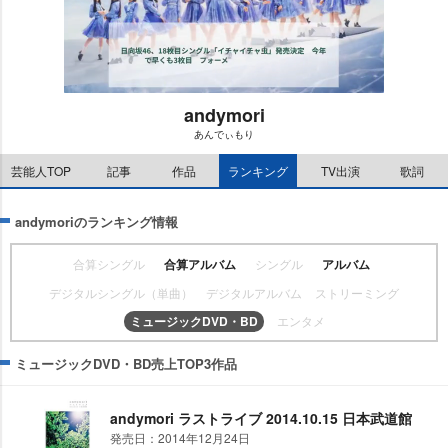
andymori
あんでぃもり
M
u
芸能人TOP
記事
作品
ランキング
TV出演
歌詞
t
e
andymoriのランキング情報
合算シングル
合算アルバム
シングル
アルバム
デジタルシングル（単曲）
デジタルアルバム
ストリーミング
ミュージックDVD・BD
エンタメ
ミュージックDVD・BD売上TOP3作品
andymori ラストライブ 2014.10.15 日本武道館
発売日：2014年12月24日