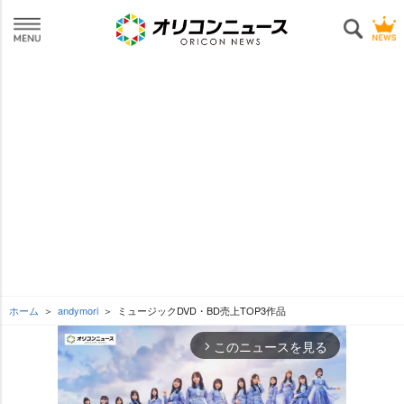
ホーム
andymori
ミュージックDVD・BD売上TOP3作品
このニュースを見る
arrow_forward_ios