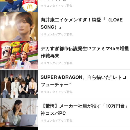
オリコンタイアップ特集
向井康二イケメンすぎ！純愛『（LOVE
SONG）』
オリコンタイアップ特集
デカすぎ都市伝説発生!?ファミマ45％増量
作戦再来
オリコンタイアップ特集
SUPER★DRAGON、自ら描いた”レトロ
フューチャー”
オリコンタイアップ特集
【驚愕】メーカー社員が推す「10万円台」
神コスパPC
オリコンタイアップ特集