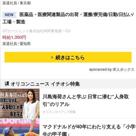
派遣社員 / 東京都
医薬品・医療関連製品の出荷・運搬/寮完備/日勤/日払い/
NEW
工場・製造
UTエージェント株式会社AGT東海第一CU
時給1,350円
派遣社員 / 愛知県
続きはこちら
sponsored by 求人ボックス
オリコンニュース イチオシ特集
川島海荷さんと学ぶ 日常に潜む“人身取
引”のリアル
オリコンタイアップ特集
マクドナルドが40年にわたり支える「小学
生の甲子園」