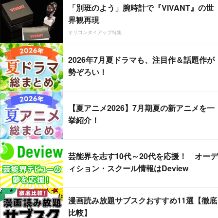
「別班のよう」腕時計で『VIVANT』の世
界観再現
オリコンタイアップ特集
2026年7月夏ドラマも、注目作＆話題作が
勢ぞろい！
【夏アニメ2026】7月期夏の新アニメを一
挙紹介！
芸能界を志す10代～20代を応援！ オーデ
ィション・スクール情報はDeview
漫画読み放題サブスクおすすめ11選【徹底
比較】