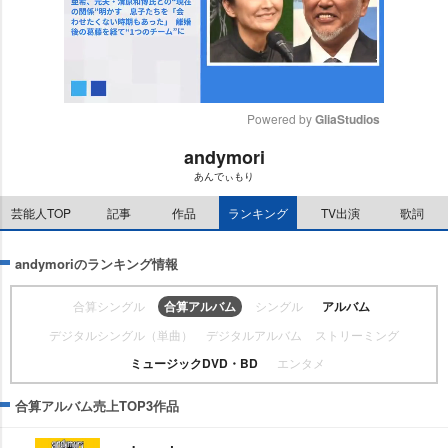
Powered by 
GliaStudios
andymori
M
あんでぃもり
u
t
芸能人TOP
記事
作品
ランキング
TV出演
歌詞
e
andymoriのランキング情報
合算シングル
合算アルバム
シングル
アルバム
デジタルシングル（単曲）
デジタルアルバム
ストリーミング
ミュージックDVD・BD
エンタメ
合算アルバム売上TOP3作品