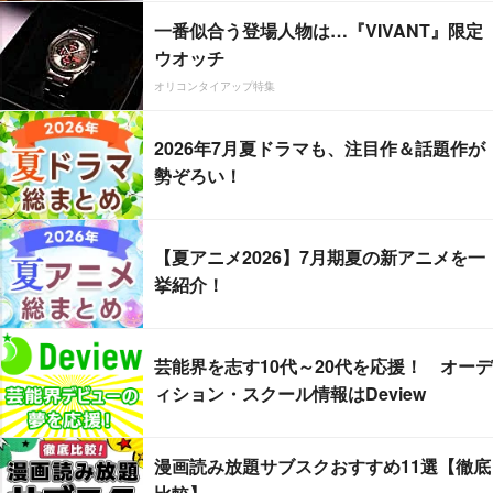
一番似合う登場人物は…『VIVANT』限定
ウオッチ
オリコンタイアップ特集
2026年7月夏ドラマも、注目作＆話題作が
勢ぞろい！
【夏アニメ2026】7月期夏の新アニメを一
挙紹介！
芸能界を志す10代～20代を応援！ オーデ
ィション・スクール情報はDeview
漫画読み放題サブスクおすすめ11選【徹底