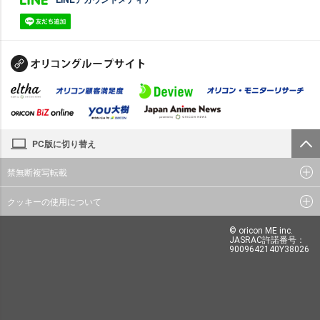
PC版に切り替え
禁無断複写転載
クッキーの使用について
© oricon ME inc.
JASRAC許諾番号：
9009642140Y38026