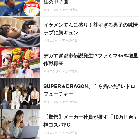
生の甲子園」
オリコンタイアップ特集
イケメンてんこ盛り！尊すぎる男子の純情
ラブに胸キュン
オリコンタイアップ特集
デカすぎ都市伝説発生!?ファミマ45％増量
作戦再来
オリコンタイアップ特集
SUPER★DRAGON、自ら描いた”レトロ
フューチャー”
オリコンタイアップ特集
【驚愕】メーカー社員が推す「10万円台」
神コスパPC
オリコンタイアップ特集