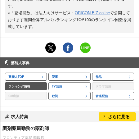
す。
※「登場回数」は法人向けサービス・
ORICON BiZ online
で公開して
おります週間合算アルバムランキングTOP100のランクイン回数を掲
載しています。
芸能人事典
芸能人TOP
記事
作品
ランキング情報
TV出演
ドラマ出演
CM出演
歌詞
音楽配信
求人特集
さらに見る
調剤薬局勤務の薬剤師
フロンティア薬局 熊取店