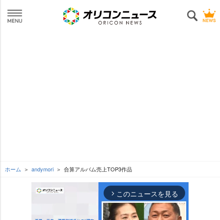
ホーム
andymori
合算アルバム売上TOP3作品
このニュースを見る
arrow_forward_ios