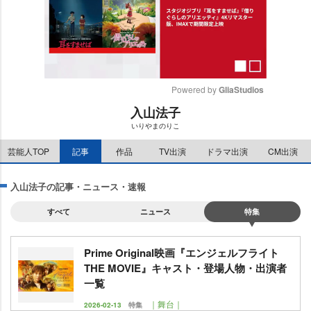
Powered by 
GliaStudios
入山法子
M
いりやまのりこ
u
t
芸能人TOP
記事
作品
TV出演
ドラマ出演
CM出演
e
入山法子の記事・ニュース・速報
すべて
ニュース
特集
Prime Original映画『エンジェルフライト
THE MOVIE』キャスト・登場人物・出演者
一覧
｜舞台｜
2026-02-13
特集