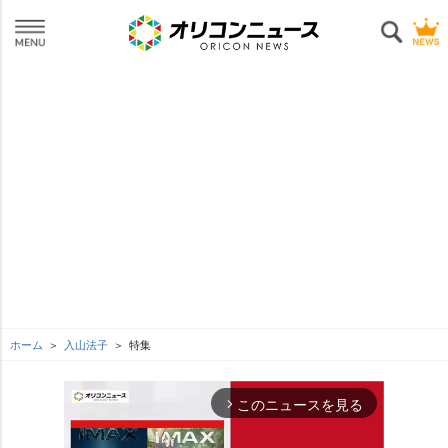
ホーム
入山法子
特集
このニュースを見る
arrow_forward_ios