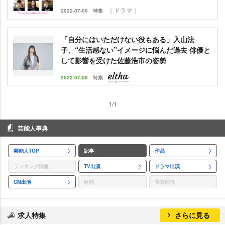
｜ドラマ｜
2022-07-08
特集
「自分にはいただけない役もある」入山法
子、“生活感ない”イメージに悩んだ過去 俳優と
して影響を受けた佐藤浩市の姿勢
2022-07-08
特集
1/1
芸能人事典
芸能人TOP
記事
作品
ランキング情報
TV出演
ドラマ出演
CM出演
歌詞
音楽配信
求人特集
さらに見る