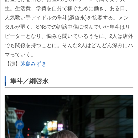
生。生活費、学費を自分で稼ぐために働き、ある日、
人気歌い手アイドルの隼斗(綱啓永)を接客する。メン
タルが弱く、SNSでの誹謗中傷に悩んでいた隼斗はリ
ピーターとなり、悩みを聞いているうちに、2人は店外
でも関係を持つことに。そんな2人はどんどん深みにハ
マっていく。
【演】
茅島みずき
隼斗／綱啓永