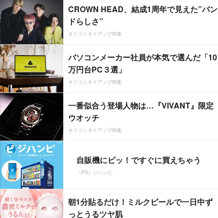
CROWN HEAD、結成1周年で見えた”バン
ドらしさ”
オリコンタイアップ特集
パソコンメーカー社員が本気で選んだ「10
万円台PC３選」
オリコンタイアップ特集
一番似合う登場人物は…『VIVANT』限定
ウオッチ
オリコンタイアップ特集
自販機にピッ！ですぐに買えちゃう
（PR）ジハンピ
朝1分貼るだけ！ミルクピールで一日中ず
っとうるツヤ肌