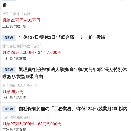
償
豊和工業株式会社
月給28万円～36万円
正社員 / 愛知県
年休127日/完休2日/「総合職」リーダー候補
NEW
株式会社西原衛生工業所
月給28万5,000円～34万7,000円
正社員 / 東京都
調理員/社会福祉法人勤務/高年収/賞与年2回/長期特別休
NEW
暇あり/髪型服装自由
社会福祉法人とらくろ
月給28万円～
正社員 / 北海道
自社保有船舶の「工務業務」/年休124日/残業月20h以内
NEW
山丸汽船株式会社
月給27万6,000円～65万6,000円
正社員 / 東京都