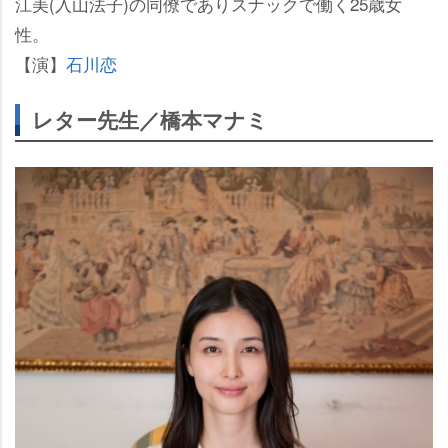
江美(入山法子)の同僚でありスナックで働く25歳女
性。
【演】
石川恋
レター先生／橋本マナミ