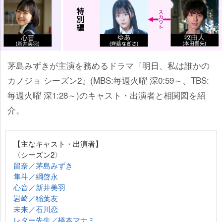
茅島みずきが主演を務めるドラマ『明日、私は誰かの
カノジョ シーズン2』(MBS:毎週火曜 深0:59～、TBS:
毎週火曜 深1:28～)のキャスト・出演者と相関図を紹
介。
【主なキャスト・出演者】
〈シーズン2〉
留奈／茅島みずき
隼斗／綱啓永
心音／新井美羽
崎／稲葉友
未来／石川恋
レター先生／橋本マナミ