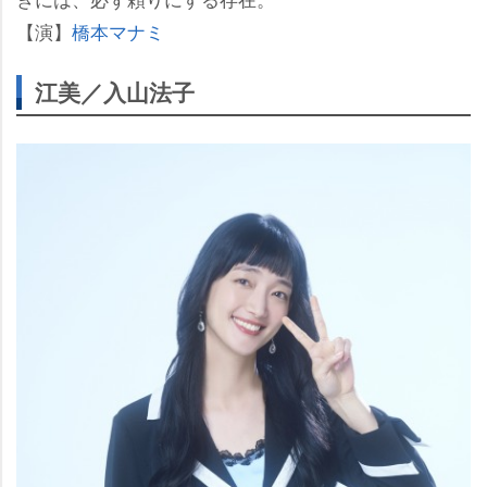
【演】
橋本マナミ
江美／入山法子