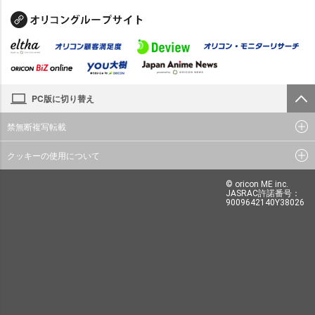
PC版に切り替え
禁無断複写転載
クッキーの使用について
© oricon ME inc.
JASRAC許諾番号：
9009642140Y38026