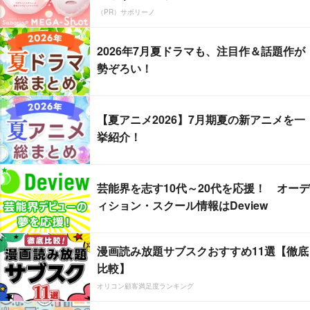
（PR）サボリーノ
2026年7月夏ドラマも、注目作＆話題作が
勢ぞろい！
【夏アニメ2026】7月期夏の新アニメを一
挙紹介！
芸能界を志す10代～20代を応援！ オーデ
ィション・スクール情報はDeview
漫画読み放題サブスクおすすめ11選【徹底
比較】
オリコン顧客満足度ランキング