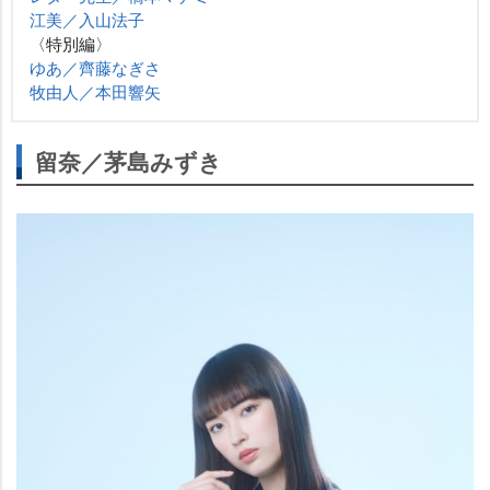
江美／入山法子
〈特別編〉
ゆあ／齊藤なぎさ
牧由人／本田響矢
留奈／茅島みずき