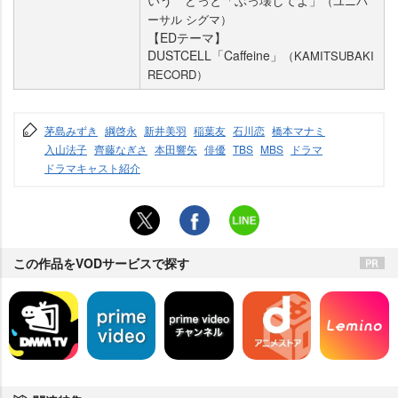
（ユニバ
ーサル シグマ）
【EDテーマ】
DUSTCELL「Caffeine」
（KAMITSUBAKI
RECORD）
茅島みずき
綱啓永
新井美羽
稲葉友
石川恋
橋本マナミ
入山法子
齊藤なぎさ
本田響矢
俳優
TBS
MBS
ドラマ
ドラマキャスト紹介
この作品をVODサービスで探す