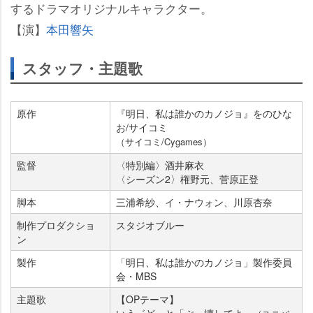
するドラマオリジナルキャラクター。
【演】
本田響矢
スタッフ・主題歌
原作
『明日、私は誰かのカノジョ』をのひな
お/サイコミ
（サイコミ/Cygames）
監督
〈特別編〉酒井麻衣
〈シーズン2〉権野元、菅原正登
脚本
三浦希紗、イ・ナウォン、川原杏奈
制作プロダクショ
スタジオブルー
ン
製作
「明日、私は誰かのカノジョ」製作委員
会・MBS
主題歌
【OPテーマ】
いう゛どっと「ぶっ壊してよ」