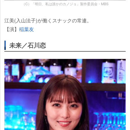
（C）「明日、私は誰かのカノジョ」製作委員会・MBS
江美(入山法子)が働くスナックの常連。
【演】
稲葉友
未来／石川恋