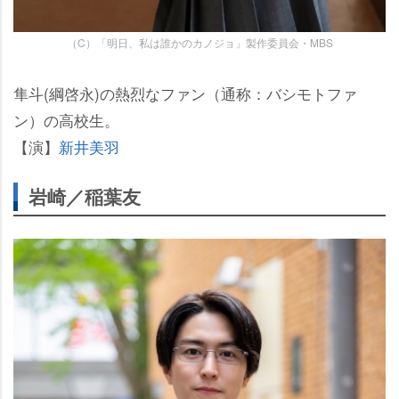
（C）「明日、私は誰かのカノジョ」製作委員会・MBS
隼斗(綱啓永)の熱烈なファン（通称：バシモトファ
ン）の高校生。
【演】
新井美羽
崎／稲葉友