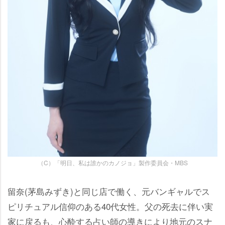
（C）「明日、私は誰かのカノジョ」製作委員会・MBS
留奈(茅島みずき)と同じ店で働く、元バンギャルでス
ピリチュアル信仰のある40代女性。父の死去に伴い実
家に戻るも、心酔する占い師の導きにより地元のスナ