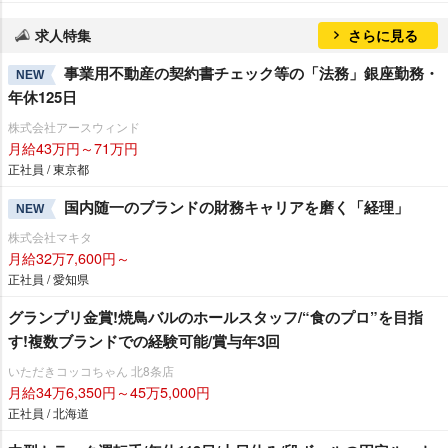
求人特集
さらに見る
事業用不動産の契約書チェック等の「法務」銀座勤務・
NEW
年休125日
株式会社アースウィンド
月給43万円～71万円
正社員 / 東京都
国内随一のブランドの財務キャリアを磨く「経理」
NEW
株式会社マキタ
月給32万7,600円～
正社員 / 愛知県
グランプリ金賞!焼鳥バルのホールスタッフ/“食のプロ”を目指
す!複数ブランドでの経験可能/賞与年3回
いただきコッコちゃん 北8条店
月給34万6,350円～45万5,000円
正社員 / 北海道