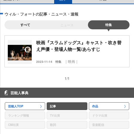
ウィル・フォートの記事・ニュース・速報
すべて
ニュース
特集
映画『スラムドッグス』キャスト・吹き替
え声優・登場人物一覧/あらすじ
｜映画｜
2023-11-14
特集
1/1
芸能人事典
芸能人TOP
記事
作品
ランキング情報
TV出演
ドラマ出演
CM出演
歌詞
音楽配信