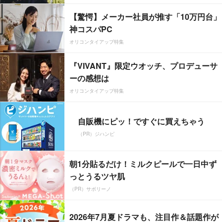
【驚愕】メーカー社員が推す「10万円台」
神コスパPC
オリコンタイアップ特集
『VIVANT』限定ウオッチ、プロデューサ
ーの感想は
オリコンタイアップ特集
自販機にピッ！ですぐに買えちゃう
（PR）ジハンピ
朝1分貼るだけ！ミルクピールで一日中ず
っとうるツヤ肌
（PR）サボリーノ
2026年7月夏ドラマも、注目作＆話題作が