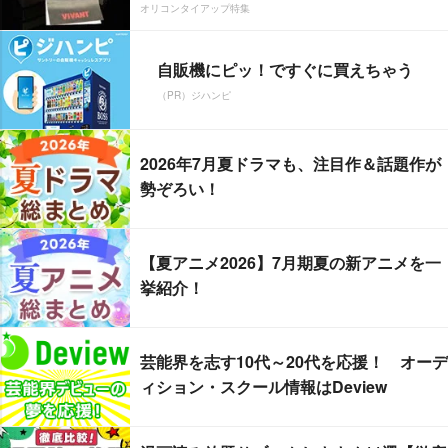
オリコンタイアップ特集
自販機にピッ！ですぐに買えちゃう
（PR）ジハンピ
2026年7月夏ドラマも、注目作＆話題作が
勢ぞろい！
【夏アニメ2026】7月期夏の新アニメを一
挙紹介！
芸能界を志す10代～20代を応援！ オーデ
ィション・スクール情報はDeview