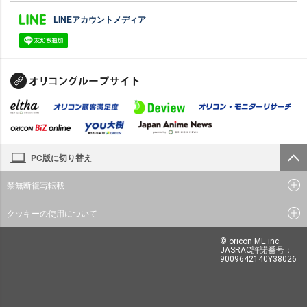
LINEアカウントメディア
PC版に切り替え
禁無断複写転載
クッキーの使用について
© oricon ME inc.
JASRAC許諾番号：
9009642140Y38026