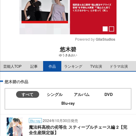
Powered by 
GliaStudios
悠木碧
M
ゆうきあおい
u
t
芸能人TOP
記事
作品
ランキング
TV出演
ドラマ出演
e
悠木碧の作品
すべて
シングル
アルバム
DVD
Blu-ray
2024年10月30日発売
Blu-ray
魔法科高校の劣等生 スティープルチェース編 2【完
全生産限定版】