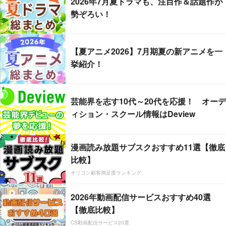
2026年7月夏ドラマも、注目作＆話題作が
勢ぞろい！
【夏アニメ2026】7月期夏の新アニメを一
挙紹介！
芸能界を志す10代～20代を応援！ オーデ
ィション・スクール情報はDeview
漫画読み放題サブスクおすすめ11選【徹底
比較】
オリコン顧客満足度ランキング
2026年動画配信サービスおすすめ40選
【徹底比較】
CS動画配信サービス20選