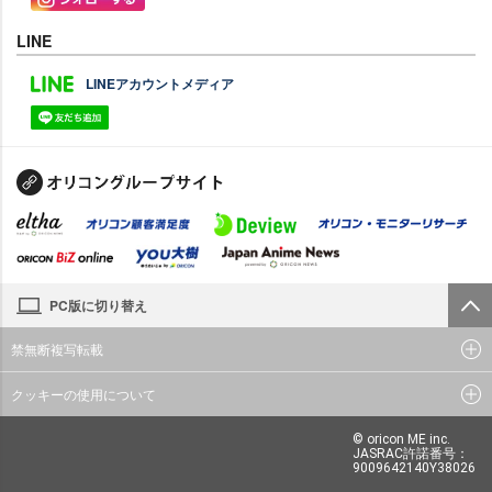
LINE
LINEアカウントメディア
PC版に切り替え
禁無断複写転載
クッキーの使用について
© oricon ME inc.
JASRAC許諾番号：
9009642140Y38026