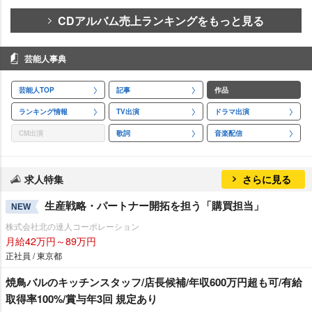
CDアルバム売上ランキングをもっと見る
芸能人事典
芸能人TOP
記事
作品
ランキング情報
TV出演
ドラマ出演
CM出演
歌詞
音楽配信
求人特集
さらに見る
生産戦略・パートナー開拓を担う「購買担当」
NEW
株式会社北の達人コーポレーション
月給42万円～89万円
正社員 / 東京都
焼鳥バルのキッチンスタッフ/店長候補/年収600万円超も可/有給
取得率100%/賞与年3回 規定あり