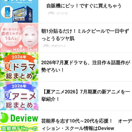
自販機にピッ！ですぐに買えちゃう
（PR）ジハンピ
朝1分貼るだけ！ミルクピールで一日中ず
っとうるツヤ肌
（PR）サボリーノ
2026年7月夏ドラマも、注目作＆話題作が
勢ぞろい！
【夏アニメ2026】7月期夏の新アニメを一
挙紹介！
芸能界を志す10代～20代を応援！ オーデ
ィション・スクール情報はDeview