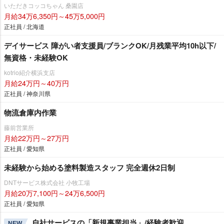
いただきコッコちゃん 桑園店
月給34万6,350円～45万5,000円
正社員 / 北海道
デイサービス 障がい者支援員/ブランクOK/月残業平均10h以下/
無資格・未経験OK
kotrio紹介横浜支店
月給24万円～40万円
正社員 / 神奈川県
物流倉庫内作業
藤前営業所
月給22万円～27万円
正社員 / 愛知県
未経験から始める塗料製造スタッフ 完全週休2日制
DNTサービス株式会社 小牧工場
月給20万7,100円～24万6,500円
正社員 / 愛知県
自社サービスの「新規事業担当」/経験者歓迎
NEW