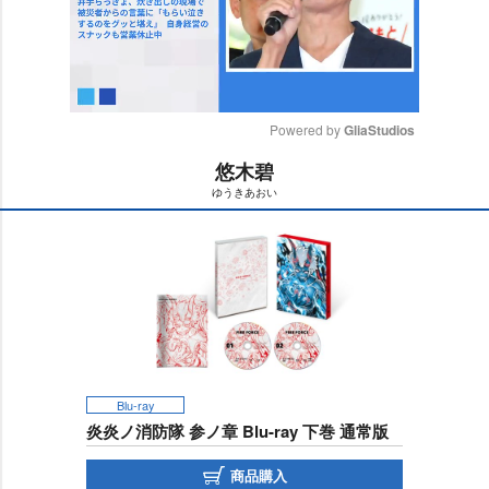
Powered by 
GliaStudios
悠木碧
M
ゆうきあおい
u
t
e
Blu-ray
炎炎ノ消防隊 参ノ章 Blu-ray 下巻 通常版
商品購入