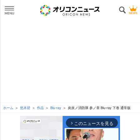
ホーム
悠木碧
作品
Blu-ray
炎炎ノ消防隊 参ノ章 Blu-ray 下巻 通常版
このニュースを見る
arrow_forward_ios