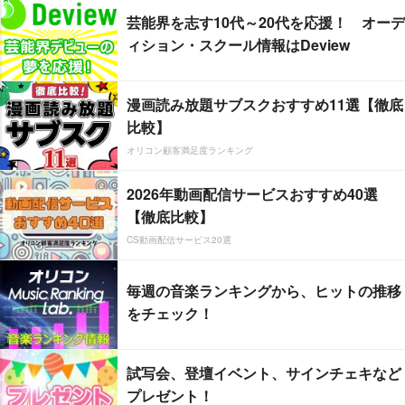
芸能界を志す10代～20代を応援！ オーデ
ィション・スクール情報はDeview
漫画読み放題サブスクおすすめ11選【徹底
比較】
オリコン顧客満足度ランキング
2026年動画配信サービスおすすめ40選
【徹底比較】
CS動画配信サービス20選
毎週の音楽ランキングから、ヒットの推移
をチェック！
試写会、登壇イベント、サインチェキなど
プレゼント！