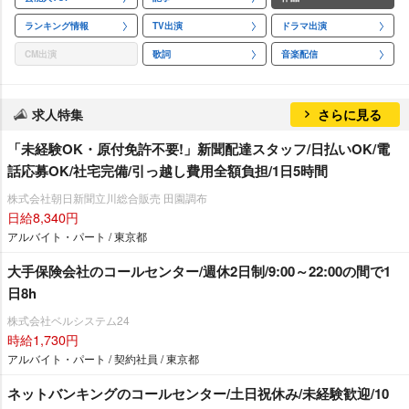
ランキング情報
TV出演
ドラマ出演
CM出演
歌詞
音楽配信
求人特集
さらに見る
「未経験OK・原付免許不要!」新聞配達スタッフ/日払いOK/電
話応募OK/社宅完備/引っ越し費用全額負担/1日5時間
株式会社朝日新聞立川総合販売 田園調布
日給8,340円
アルバイト・パート / 東京都
大手保険会社のコールセンター/週休2日制/9:00～22:00の間で1
日8h
株式会社ベルシステム24
時給1,730円
アルバイト・パート / 契約社員 / 東京都
ネットバンキングのコールセンター/土日祝休み/未経験歓迎/10