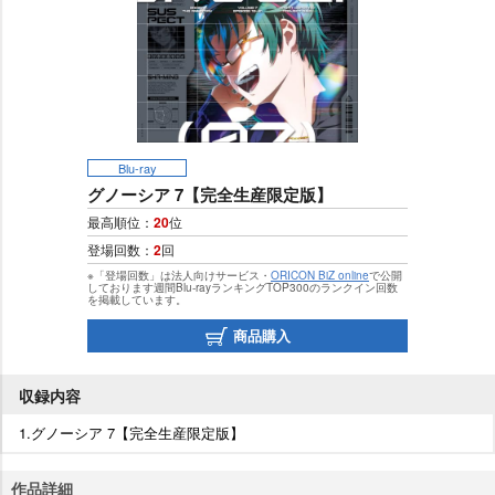
Blu-ray
グノーシア 7【完全生産限定版】
最高順位：
20
位
登場回数：
2
回
※「登場回数」は法人向けサービス・
ORICON BiZ online
で公開
しております週間Blu-rayランキングTOP300のランクイン回数
を掲載しています。
商品購入
収録内容
1.グノーシア 7【完全生産限定版】
作品詳細