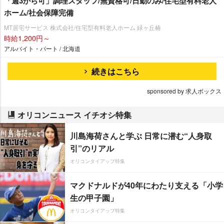
「週3から可」調理スタッフ/無資格可/日勤のみ/住宅型有料老人
ホーム/社会保障完備
MT居宅サービス 株式会社/住宅型有料老人ホーム 緑ヶ丘椿
時給1,200円～
アルバイト・パート / 北海道
続きはこちら
sponsored by 求人ボックス
オリコンニュース イチオシ特集
川島海荷さんと学ぶ 日常に潜む“人身取
引”のリアル
オリコンタイアップ特集
マクドナルドが40年にわたり支える「小学
生の甲子園」
オリコンタイアップ特集