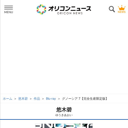
ホーム
悠木碧
作品
Blu-ray
グノーシア 7【完全生産限定版】
悠木碧
ゆうきあおい