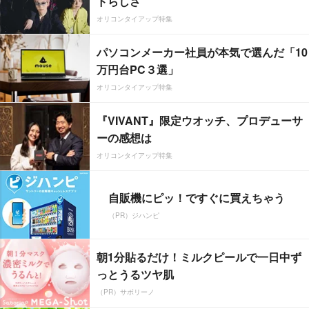
ドらしさ”
オリコンタイアップ特集
パソコンメーカー社員が本気で選んだ「10
万円台PC３選」
オリコンタイアップ特集
『VIVANT』限定ウオッチ、プロデューサ
ーの感想は
オリコンタイアップ特集
自販機にピッ！ですぐに買えちゃう
（PR）ジハンピ
朝1分貼るだけ！ミルクピールで一日中ず
っとうるツヤ肌
（PR）サボリーノ