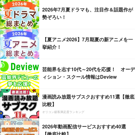
2026年7月夏ドラマも、注目作＆話題作が
勢ぞろい！
【夏アニメ2026】7月期夏の新アニメを一
挙紹介！
芸能界を志す10代～20代を応援！ オーデ
ィション・スクール情報はDeview
漫画読み放題サブスクおすすめ11選【徹底
比較】
オリコン顧客満足度ランキング
2026年動画配信サービスおすすめ40選
【徹底比較】