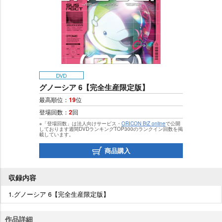
DVD
グノーシア 6【完全生産限定版】
最高順位：
19
位
登場回数：
2
回
※「登場回数」は法人向けサービス・
ORICON BiZ online
で公開
しております週間DVDランキングTOP300のランクイン回数を掲
載しています。
商品購入
収録内容
1.グノーシア 6【完全生産限定版】
作品詳細