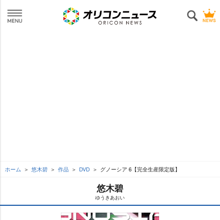
ホーム
悠木碧
作品
DVD
グノーシア 6【完全生産限定版】
悠木碧
ゆうきあおい