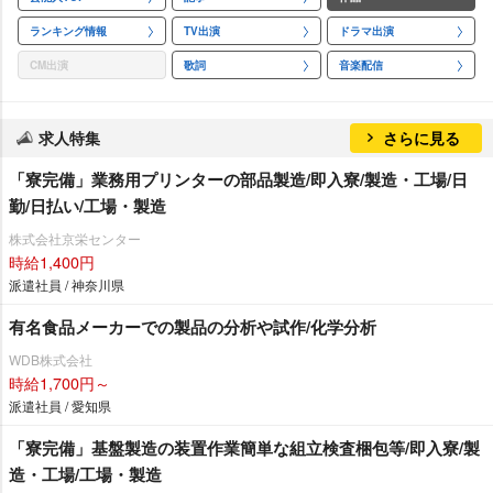
ランキング情報
TV出演
ドラマ出演
CM出演
歌詞
音楽配信
求人特集
さらに見る
「寮完備」業務用プリンターの部品製造/即入寮/製造・工場/日
勤/日払い/工場・製造
株式会社京栄センター
時給1,400円
派遣社員 / 神奈川県
有名食品メーカーでの製品の分析や試作/化学分析
WDB株式会社
時給1,700円～
派遣社員 / 愛知県
「寮完備」基盤製造の装置作業簡単な組立検査梱包等/即入寮/製
造・工場/工場・製造