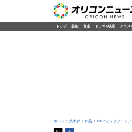
トップ
芸能
音楽
ドラマ&映画
アニメ
ホーム
悠木碧
作品
Blu-ray
グノーシア