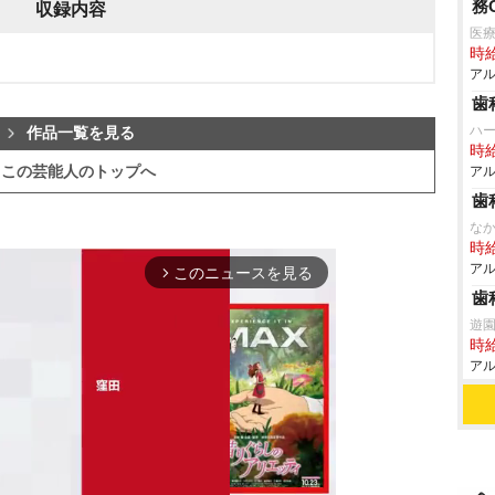
務
収録内容
医
時給
アル
歯
ハ
作品一覧を見る
時給
この芸能人のトップへ
アル
歯
な
時給
アル
このニュースを見る
arrow_forward_ios
歯
遊
時給
アル