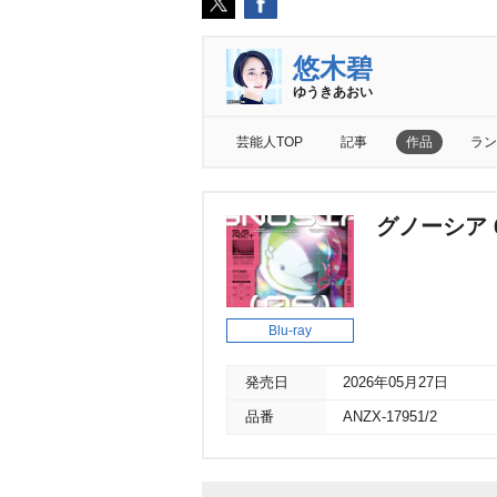
悠木碧
ゆうきあおい
芸能人TOP
記事
作品
ラン
グノーシア
Blu-ray
発売日
2026年05月27日
品番
ANZX-17951/2