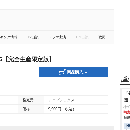
キング情報
TV出演
ドラマ出演
CM出演
歌詞
 6【完全生産限定版】
商品購入
「
造
発売元
アニプレックス
株
価格
9,900円（税込）
時給
派遣
N