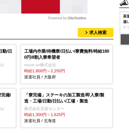
茶
Powered by 
GliaStudios
違
オ
求人検索
M
u
t
日勤/日
工場内作業/待機寮/日払い/寮費無料/時給180
0円/8割入寮希望者
e
move on株式会社
CU
時給1,800円～2,250円
派遣社員 / 大阪府
完備/
「寮完備」ステーキの加工製造/即入寮/製
造・工場/日勤/日払い/工場・製造
株式会社京栄センター
CU
時給1,300円～1,625円
派遣社員 / 北海道