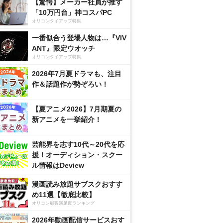
【驚愕】メーカー社員が推す
「10万円台」神コスパPC
オリコンタイアップ特集
一番似合う登場人物は…『VIV
ANT』限定ウオッチ
オリコンタイアップ特集
2026年7月夏ドラマも、注目
作＆話題作が勢ぞろい！
【夏アニメ2026】7月期夏の
新アニメを一挙紹介！
芸能界を志す10代～20代を応
援！オーディション・スクー
ル情報はDeview
漫画読み放題サブスクおすす
め11選【徹底比較】
オリコン顧客満足度ランキング
2026年動画配信サービスおす