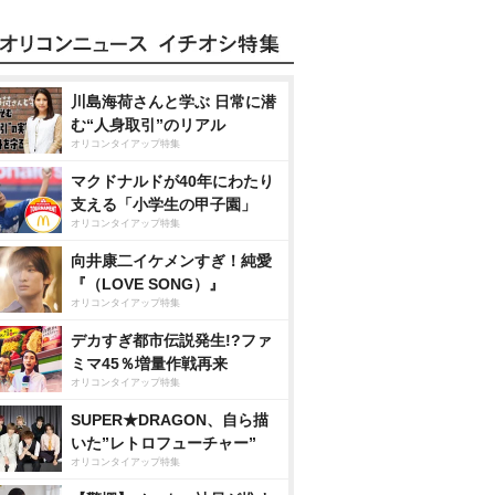
川島海荷さんと学ぶ 日常に潜
む“人身取引”のリアル
オリコンタイアップ特集
マクドナルドが40年にわたり
支える「小学生の甲子園」
オリコンタイアップ特集
向井康二イケメンすぎ！純愛
『（LOVE SONG）』
オリコンタイアップ特集
デカすぎ都市伝説発生!?ファ
ミマ45％増量作戦再来
オリコンタイアップ特集
SUPER★DRAGON、自ら描
いた”レトロフューチャー”
オリコンタイアップ特集