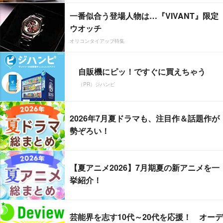
一番似合う登場人物は…『VIVANT』限定
ウオッチ
オリコンタイアップ特集
自販機にピッ！ですぐに買えちゃう
（PR）ジハンピ
2026年7月夏ドラマも、注目作＆話題作が
勢ぞろい！
【夏アニメ2026】7月期夏の新アニメを一
挙紹介！
芸能界を志す10代～20代を応援！ オーデ