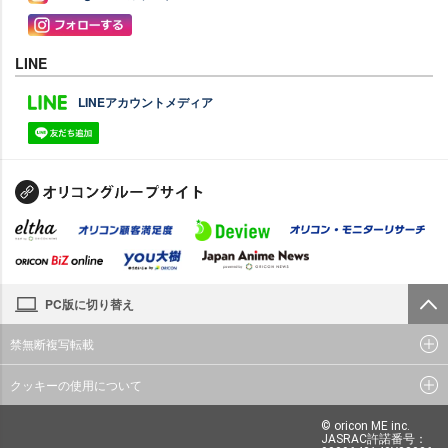
LINE
LINEアカウントメディア
PC版に切り替え
禁無断複写転載
クッキーの使用について
© oricon ME inc.
JASRAC許諾番号：