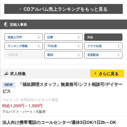
CDアルバム売上ランキングをもっと見る
芸能人事典
芸能人TOP
記事
作品
ランキング情報
TV出演
ドラマ出演
CM出演
歌詞
音楽配信
求人特集
さらに見る
「福祉調理スタッフ」無資格可/シフト相談可/デイサー
NEW
ビス
ベルラック 合同会社/ベルラック桃谷
時給1,200円～1,300円
アルバイト・パート / 大阪府
法人向け携帯電話のコールセンター/週休3日OK/1日2h～OK