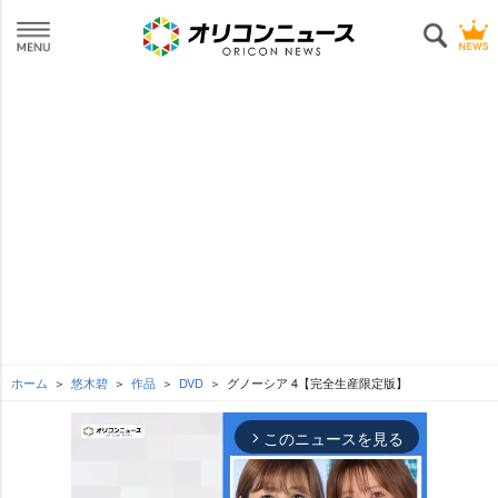
ホーム
悠木碧
作品
DVD
グノーシア 4【完全生産限定版】
このニュースを見る
arrow_forward_ios