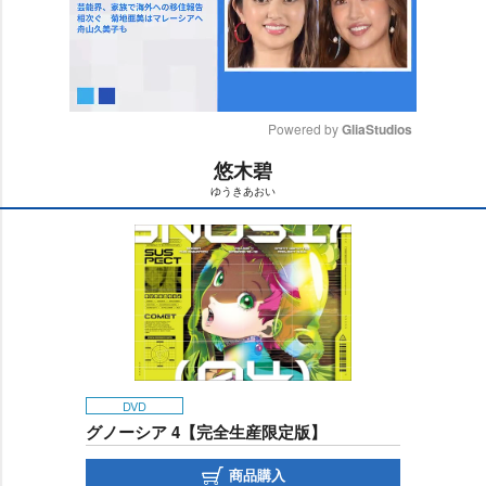
Powered by 
GliaStudios
悠木碧
M
ゆうきあおい
u
t
e
DVD
グノーシア 4【完全生産限定版】
商品購入