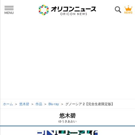
ホーム
悠木碧
作品
Blu-ray
グノーシア 2【完全生産限定版】
悠木碧
ゆうきあおい