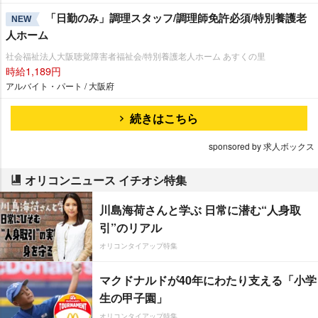
「日勤のみ」調理スタッフ/調理師免許必須/特別養護老
NEW
人ホーム
社会福祉法人大阪聴覚障害者福祉会/特別養護老人ホーム あすくの里
時給1,189円
アルバイト・パート / 大阪府
続きはこちら
sponsored by 求人ボックス
オリコンニュース イチオシ特集
川島海荷さんと学ぶ 日常に潜む“人身取
引”のリアル
オリコンタイアップ特集
マクドナルドが40年にわたり支える「小学
生の甲子園」
オリコンタイアップ特集