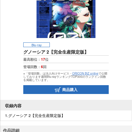
Blu-ray
グノーシア 2【完全生産限定版】
最高順位：
17
位
登場回数：
6
回
※「登場回数」は法人向けサービス・
ORICON BiZ online
で公開
しております週間Blu-rayランキングTOP300のランクイン回数
を掲載しています。
商品購入
収録内容
1.グノーシア 2【完全生産限定版】
作品詳細