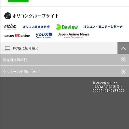
PC版に切り替え
禁無断複写転載
クッキーの使用について
© oricon ME inc.
JASRAC許諾番号：
9009642140Y38026