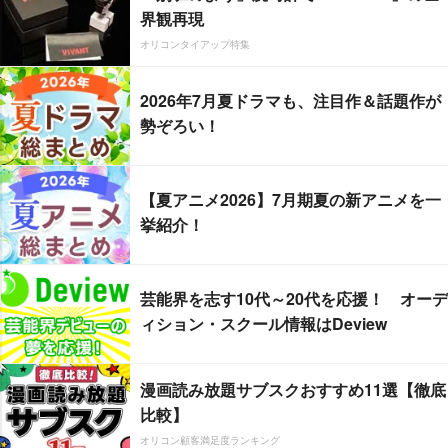
界観再現
オリコンタイアップ特集
2026年7月夏ドラマも、注目作＆話題作が
勢ぞろい！
【夏アニメ2026】7月期夏の新アニメを一
挙紹介！
芸能界を志す10代～20代を応援！ オーデ
ィション・スクール情報はDeview
漫画読み放題サブスクおすすめ11選【徹底
比較】
オリコン顧客満足度ランキング