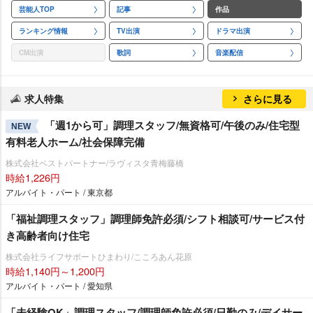
芸能人TOP
記事
作品
ランキング情報
TV出演
ドラマ出演
CM出演
歌詞
音楽配信
求人特集
さらに見る
「週1から可」調理スタッフ/無資格可/午後のみ/住宅型
NEW
有料老人ホーム/社会保障完備
株式会社ベストパートナー/ラヴィスタ青梅藤橋
時給1,226円
アルバイト・パート / 東京都
「福祉調理スタッフ」調理師免許必須/シフト相談可/サービス付
き高齢者向け住宅
株式会社ライフサポートひまわり/こころあん花原
時給1,140円～1,200円
アルバイト・パート / 愛知県
「未経験OK」調理スタッフ/調理師免許必須/日勤のみ/デイサー