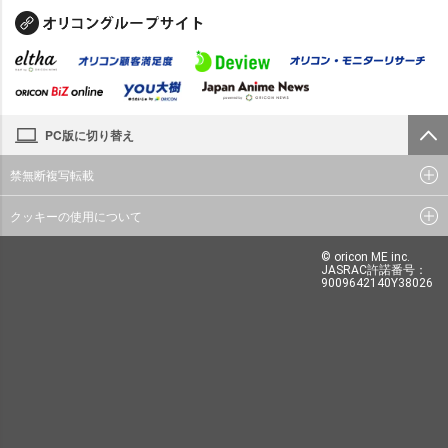
PC版に切り替え
禁無断複写転載
クッキーの使用について
© oricon ME inc.
JASRAC許諾番号：
9009642140Y38026