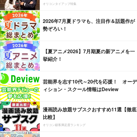
オリコンタイアップ特集
2026年7月夏ドラマも、注目作＆話題作が
勢ぞろい！
【夏アニメ2026】7月期夏の新アニメを一
挙紹介！
芸能界を志す10代～20代を応援！ オーデ
ィション・スクール情報はDeview
漫画読み放題サブスクおすすめ11選【徹底
比較】
オリコン顧客満足度ランキング