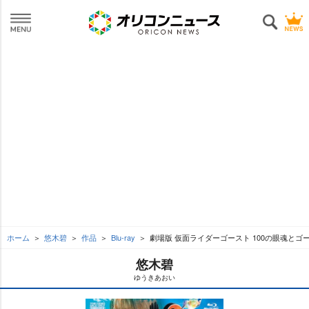
ホーム
悠木碧
作品
Blu-ray
劇場版 仮面ライダーゴースト 100の眼魂とゴ
悠木碧
ゆうきあおい