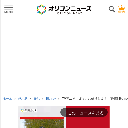
ホーム
悠木碧
作品
Blu-ray
TVアニメ「彼女、お借りします」第4期 Blu-ra
このニュースを見る
arrow_forward_ios