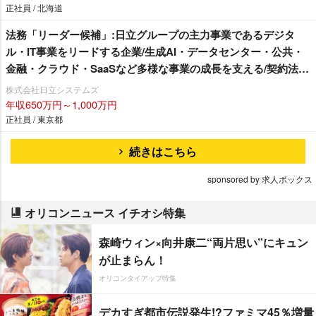
正社員 / 北海道
法務「リーダー候補」:日立グループの主力事業であるデジタ
ル・IT事業をリードする企業/生成AI・データセンター・公共・
金融・クラウド・SaaSなど多様な事業の成長を支える/契約法務
中心/システムインテグレータ・ソフトハウス
株式会社日立システムズ
年収650万円～1,000万円
正社員 / 東京都
続きはこちら
sponsored by 求人ボックス
オリコンニュース イチオシ特集
森崎ウィン×向井康二“両片思い”にキュン
が止まらん！
オリコンタイアップ特集
デカすぎ都市伝説発生!?ファミマ45％増量