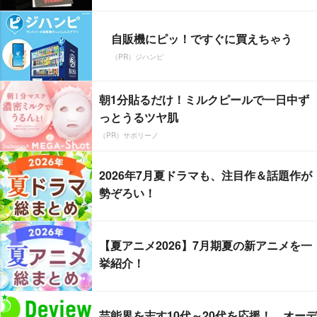
自販機にピッ！ですぐに買えちゃう
（PR）ジハンピ
朝1分貼るだけ！ミルクピールで一日中ず
っとうるツヤ肌
（PR）サボリーノ
2026年7月夏ドラマも、注目作＆話題作が
勢ぞろい！
【夏アニメ2026】7月期夏の新アニメを一
挙紹介！
芸能界を志す10代～20代を応援！ オーデ