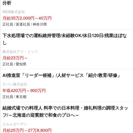
分析
WDB株式会社
月給35万2,000円～40万円
正社員 / 派遣社員 / 神奈川県
下水処理場での運転維持管理/未経験OK/休日120日/残業ほぼな
し
株式会社アイ・メッツ
月給23万円～
正社員 / 愛知県
AI推進室「リーダー候補」/人材サービス「紹介/教育/研修」
ラパン株式会社
年収420万円～900万円
正社員 / 東京都
結婚式場での料理人 料亭での日本料理・婚礼料理の調理スタッ
フ/～北海道の迎賓館で和食のプロへ～
エルムガーデン
月給25万円～27万8,800円