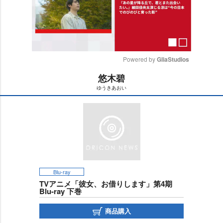
Powered by 
GliaStudios
悠木碧
M
ゆうきあおい
u
t
e
Blu-ray
TVアニメ「彼女、お借りします」第4期
Blu-ray 下巻
商品購入