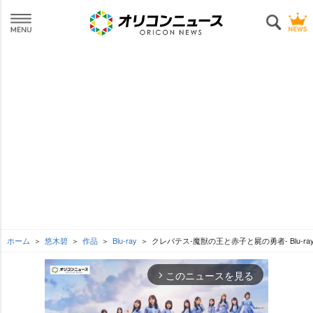
ホーム
悠木碧
作品
Blu-ray
クレバテス-魔獣の王と赤子と屍の勇者- Blu-ray
このニュースを見る
arrow_forward_ios