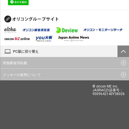
PC版に切り替え
禁無断複写転載
クッキーの使用について
© oricon ME inc.
JASRAC許諾番号：
9009642140Y38026