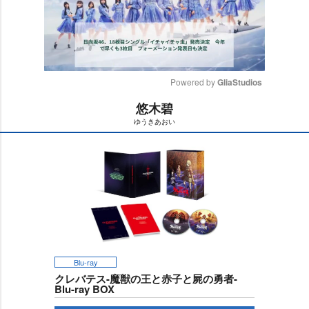
Powered by 
GliaStudios
悠木碧
M
ゆうきあおい
u
t
e
Blu-ray
クレバテス-魔獣の王と赤子と屍の勇者-
Blu-ray BOX