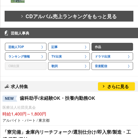
CDアルバム売上ランキングをもっと見る
芸能人事典
芸能人TOP
記事
作品
ランキング情報
TV出演
ドラマ出演
CM出演
歌詞
音楽配信
求人特集
さらに見る
歯科助手/未経験OK・扶養内勤務OK
NEW
医療法人社団見真会
時給1,400円～1,800円
アルバイト・パート / 東京都
「寮完備」倉庫内リーチフォーク/選別仕分け/即入寮/製造・工