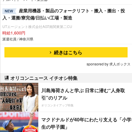
産業用機器・製品のフォークリフト・搬入・搬出・投
NEW
入・運搬/寮完備/日払い/工場・製造
UTエージェント株式会社AGT南関東第二CU
時給1,600円
派遣社員 / 神奈川県
続きはこちら
sponsored by 求人ボックス
オリコンニュース イチオシ特集
川島海荷さんと学ぶ 日常に潜む“人身取
引”のリアル
オリコンタイアップ特集
マクドナルドが40年にわたり支える「小学
生の甲子園」