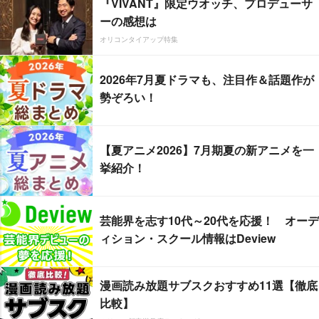
『VIVANT』限定ウオッチ、プロデューサ
ーの感想は
オリコンタイアップ特集
2026年7月夏ドラマも、注目作＆話題作が
勢ぞろい！
【夏アニメ2026】7月期夏の新アニメを一
挙紹介！
芸能界を志す10代～20代を応援！ オーデ
ィション・スクール情報はDeview
漫画読み放題サブスクおすすめ11選【徹底
比較】