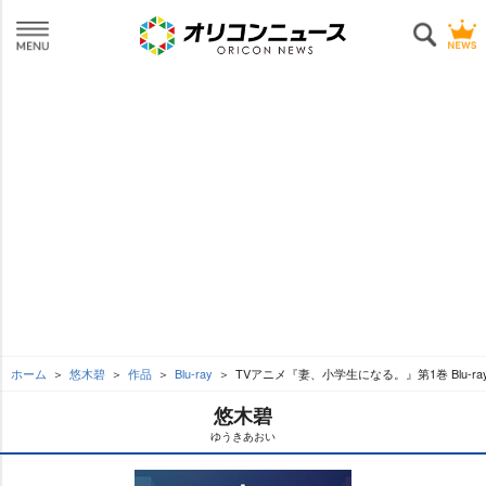
ホーム
悠木碧
作品
Blu-ray
TVアニメ『妻、小学生になる。』第1巻 Blu-ra
悠木碧
ゆうきあおい