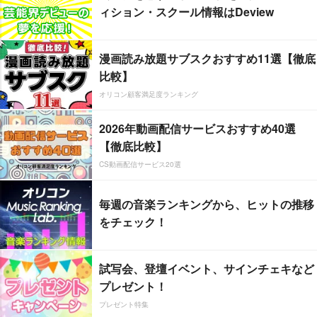
ィション・スクール情報はDeview
漫画読み放題サブスクおすすめ11選【徹底
比較】
オリコン顧客満足度ランキング
2026年動画配信サービスおすすめ40選
【徹底比較】
CS動画配信サービス20選
毎週の音楽ランキングから、ヒットの推移
をチェック！
試写会、登壇イベント、サインチェキなど
プレゼント！
プレゼント特集