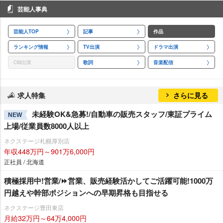
芸能人事典
芸能人TOP
記事
作品
ランキング情報
TV出演
ドラマ出演
CM出演
歌詞
音楽配信
求人特集
さらに見る
未経験OK&急募!/自動車の販売スタッフ/東証プライム
NEW
上場/従業員数8000人以上
ネクステージ札幌厚別店
年収448万円～901万6,000円
正社員 / 北海道
積極採用中!営業/⏩️営業、販売経験活かしてご活躍可能!1000万
円越えや幹部ポジションへの早期昇格も目指せる
ネクステージ豊田東店
月給32万円～64万4,000円