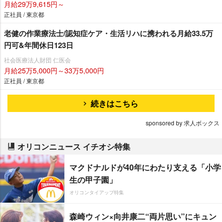
月給29万9,615円～
正社員 / 東京都
老健の作業療法士/認知症ケア・生活リハに携われる月給33.5万
円可&年間休日123日
社会医療法人財団 仁医会
月給25万5,000円～33万5,000円
正社員 / 東京都
続きはこちら
sponsored by 求人ボックス
オリコンニュース イチオシ特集
マクドナルドが40年にわたり支える「小学
生の甲子園」
オリコンタイアップ特集
森崎ウィン×向井康二“両片思い”にキュン