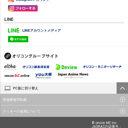
LINE
LINEアカウントメディア
PC版に切り替え
禁無断複写転載
クッキーの使用について
© oricon ME inc.
JASRAC許諾番号：