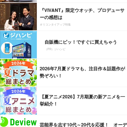
『VIVANT』限定ウオッチ、プロデューサ
ーの感想は
オリコンタイアップ特集
自販機にピッ！ですぐに買えちゃう
（PR）ジハンピ
2026年7月夏ドラマも、注目作＆話題作が
勢ぞろい！
【夏アニメ2026】7月期夏の新アニメを一
挙紹介！
芸能界を志す10代～20代を応援！ オーデ