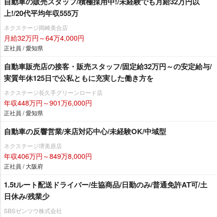
自動車の販売スタッフ/積極採用中!/未経験でも月給32万円以
上!/20代平均年収555万
ネクステージ岡崎美合店
月給32万円～64万4,000円
正社員 / 愛知県
自動車販売店の接客・販売スタッフ/固定給32万円～の安定給与/
実質年休125日で公私ともに充実した働き方を
ネクステージ⾧久手グリーンロード店
年収448万円～901万6,000円
正社員 / 愛知県
自動車の反響営業/来店対応中心/未経験OK/中域型
ネクステージ堺美原店
年収406万円～849万8,000円
正社員 / 大阪府
1.5tルート配送ドライバー/生協商品/日勤のみ/普通免許AT可/土
日休み/残業少
SBSゼンツウ株式会社