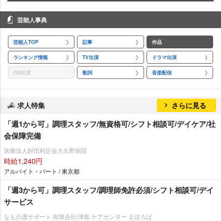
芸能人事典
芸能人TOP
記事
作品
ランキング情報
TV出演
ドラマ出演
CM出演
歌詞
音楽配信
求人特集
さらに見る
「週1から可」調理スタッフ/無資格可/シフト相談可/デイケア/社
会保障完備
医療法人財団利定会大久野病院
時給1,240円
アルバイト・パート / 東京都
「週3から可」調理スタッフ/調理師免許必須/シフト相談可/デイ
サービス
なも介護サポート 有限会社/津島 ケアセンター まほろば