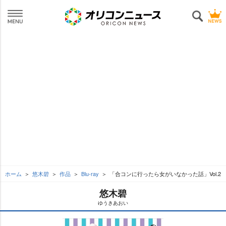
ホーム
悠木碧
作品
Blu-ray
「合コンに行ったら女がいなかった話」Vol.2
悠木碧
ゆうきあおい