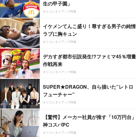
生の甲子園」
オリコンタイアップ特集
イケメンてんこ盛り！尊すぎる男子の純情
ラブに胸キュン
オリコンタイアップ特集
デカすぎ都市伝説発生!?ファミマ45％増量
作戦再来
オリコンタイアップ特集
SUPER★DRAGON、自ら描いた”レトロ
フューチャー”
オリコンタイアップ特集
【驚愕】メーカー社員が推す「10万円台」
神コスパPC
オリコンタイアップ特集