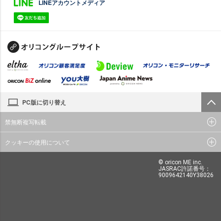
LINEアカウントメディア
PC版に切り替え
禁無断複写転載
クッキーの使用について
© oricon ME inc.
JASRAC許諾番号：
9009642140Y38026