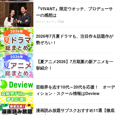
『VIVANT』限定ウオッチ、プロデューサ
ーの感想は
オリコンタイアップ特集
2026年7月夏ドラマも、注目作＆話題作が
勢ぞろい！
【夏アニメ2026】7月期夏の新アニメを一
挙紹介！
芸能界を志す10代～20代を応援！ オーデ
ィション・スクール情報はDeview
漫画読み放題サブスクおすすめ11選【徹底