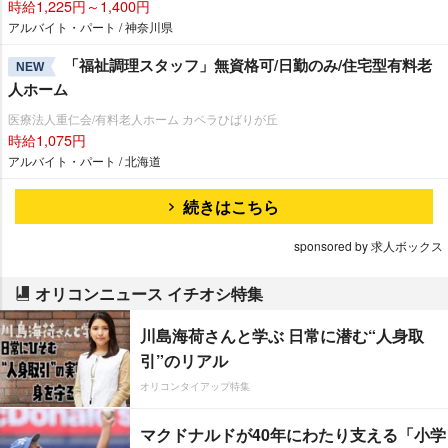
時給1,225円～1,400円
アルバイト・パート / 神奈川県
「福祉調理スタッフ」無資格可/日勤のみ/住宅型有料老
NEW
人ホーム
医療法人重仁会/有料老人ホーム カペラひばりが丘
時給1,075円
アルバイト・パート / 北海道
続きはこちら
sponsored by 求人ボックス
オリコンニュース イチオシ特集
川島海荷さんと学ぶ 日常に潜む“人身取
引”のリアル
オリコンタイアップ特集
マクドナルドが40年にわたり支える「小学