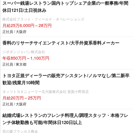
スーパー銭湯レストラン国内トップシェア企業の一般事務/年間
休日121日/土日祝休み
株式会社フラット・フィールド・オペレーションズ
月給25万6,000円～28万円
正社員 / 大阪府
香料のリサーチサイエンティスト/大手外資系香料メーカー
ジボダンジャパン株式会社
年収850万円～1,100万円
正社員 / 東京都
トヨタ正規ディーラーの販売アシスタント/ノルマなし/第二新卒
歓迎/残業月10時間
ネッツトヨタニューリー北大阪株式会社 箕面小野原店
月給20万円～25万円
正社員 / 大阪府
結婚式場レストランのフレンチ料理人/調理スタッフ・本格フレ
ンチ体験勤務も可能/年間休日120日以上
宮の森フランセス教会