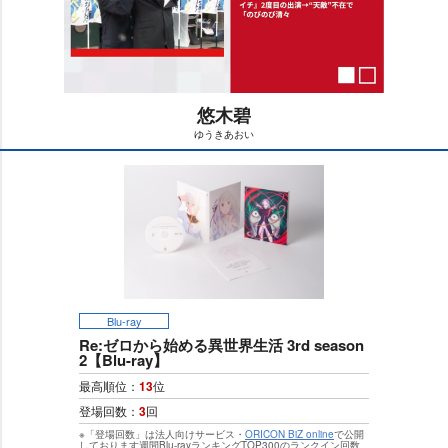
悠木碧
ゆうきあおい
M
u
t
e
Blu-ray
Re:ゼロから始める異世界生活 3rd season
2【Blu-ray】
最高順位：
13
位
登場回数：
3
回
※「登場回数」は法人向けサービス・
ORICON BiZ online
で公開
しております週間Blu-rayランキングTOP300のランクイン回数