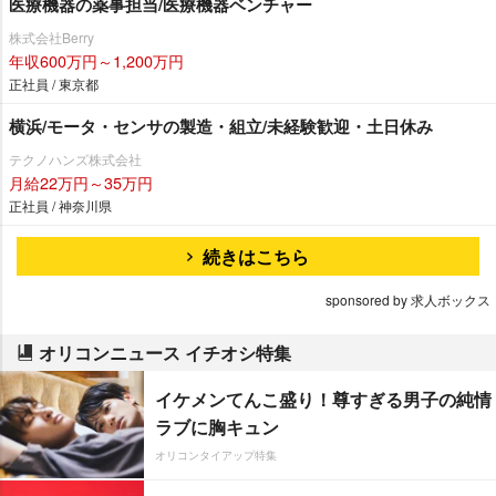
医療機器の薬事担当/医療機器ベンチャー
株式会社Berry
年収600万円～1,200万円
正社員 / 東京都
横浜/モータ・センサの製造・組立/未経験歓迎・土日休み
テクノハンズ株式会社
月給22万円～35万円
正社員 / 神奈川県
続きはこちら
sponsored by 求人ボックス
オリコンニュース イチオシ特集
イケメンてんこ盛り！尊すぎる男子の純情
ラブに胸キュン
オリコンタイアップ特集