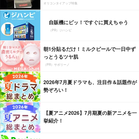
オリコンタイアップ特集
自販機にピッ！ですぐに買えちゃう
（PR）ジハンピ
朝1分貼るだけ！ミルクピールで一日中ず
っとうるツヤ肌
（PR）サボリーノ
2026年7月夏ドラマも、注目作＆話題作が
勢ぞろい！
【夏アニメ2026】7月期夏の新アニメを一
挙紹介！