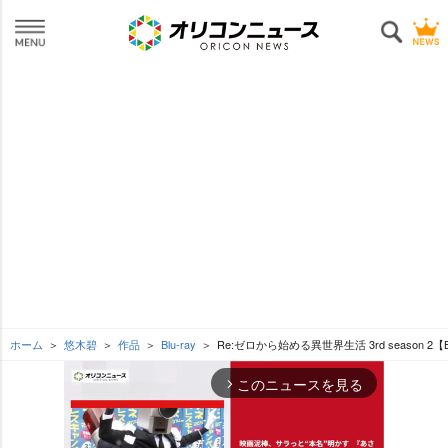
ホーム
悠木碧
作品
Blu-ray
Re:ゼロから始める異世界生活 3rd season 2【Bl
このニュースを見る
arrow_forward_ios