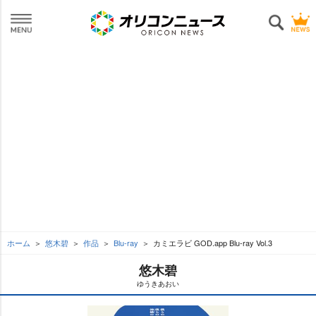
ホーム
悠木碧
作品
Blu-ray
カミエラビ GOD.app Blu-ray Vol.3
悠木碧
ゆうきあおい