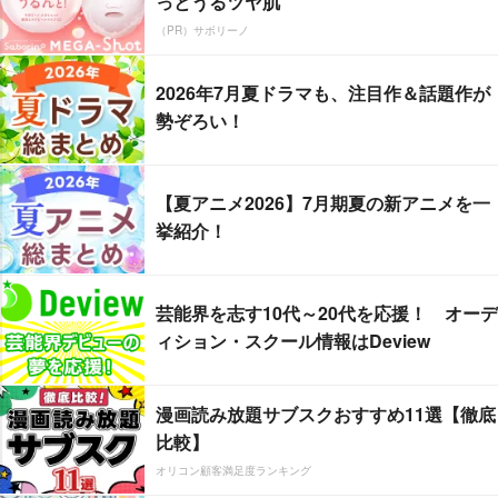
っとうるツヤ肌
（PR）サボリーノ
2026年7月夏ドラマも、注目作＆話題作が
勢ぞろい！
【夏アニメ2026】7月期夏の新アニメを一
挙紹介！
芸能界を志す10代～20代を応援！ オーデ
ィション・スクール情報はDeview
漫画読み放題サブスクおすすめ11選【徹底
比較】
オリコン顧客満足度ランキング