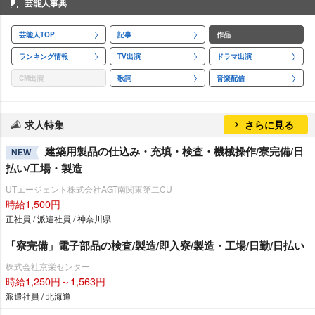
芸能人事典
芸能人TOP
記事
作品
ランキング情報
TV出演
ドラマ出演
CM出演
歌詞
音楽配信
求人特集
さらに見る
建築用製品の仕込み・充填・検査・機械操作/寮完備/日
NEW
払い/工場・製造
UTエージェント株式会社AGT南関東第二CU
時給1,500円
正社員 / 派遣社員 / 神奈川県
「寮完備」電子部品の検査/製造/即入寮/製造・工場/日勤/日払い
株式会社京栄センター
時給1,250円～1,563円
派遣社員 / 北海道