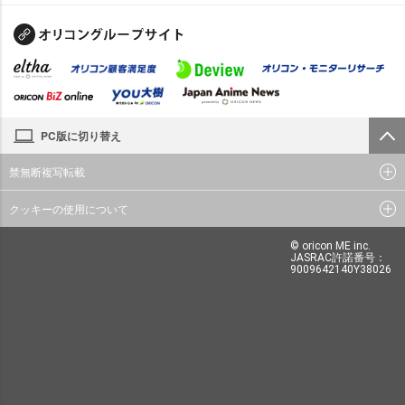
PC版に切り替え
禁無断複写転載
クッキーの使用について
© oricon ME inc.
JASRAC許諾番号：
9009642140Y38026