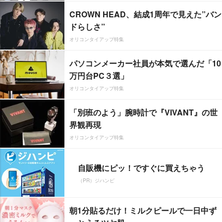
CROWN HEAD、結成1周年で見えた”バン
ドらしさ”
オリコンタイアップ特集
パソコンメーカー社員が本気で選んだ「10
万円台PC３選」
オリコンタイアップ特集
「別班のよう」腕時計で『VIVANT』の世
界観再現
オリコンタイアップ特集
自販機にピッ！ですぐに買えちゃう
（PR）ジハンピ
朝1分貼るだけ！ミルクピールで一日中ず