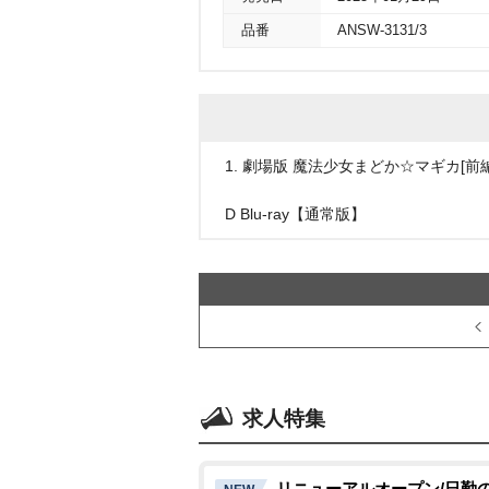
品番
ANSW-3131/3
1. 劇場版 魔法少女まどか☆マギカ[前編]
D Blu-ray【通常版】
求人特集
リニューアルオープン/日勤の