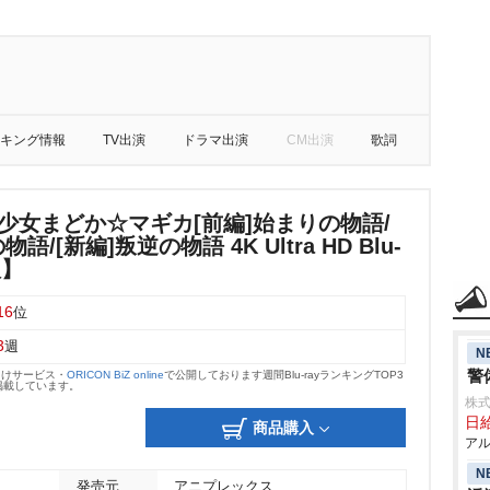
キング情報
TV出演
ドラマ出演
CM出演
歌詞
少女まどか☆マギカ[前編]始まりの物語/
語/[新編]叛逆の物語 4K Ultra HD Blu-
版】
16
位
3
週
N
警
向けサービス・
ORICON BiZ online
で公開しております週間Blu-rayランキングTOP3
掲載しています。
株式
日給
商品購入
アル
N
発売元
アニプレックス