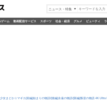
ニュース・特集
&ゲーム
動画配信サービス
スポーツ
社会・経済
グルメ
ビューティ
ラ
女まどか☆マギカ[前編]始まりの物語/[後編]永遠の物語/[新編]叛逆の物語 4K Ultra H