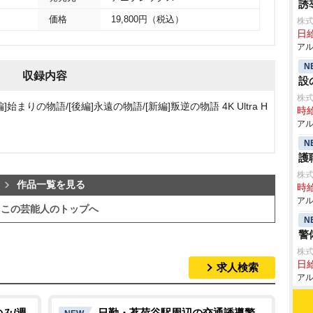
誘
価格
19,800円（税込）
株式
日給
アル
N
収録内容
設
株
始まりの物語/[後編]永遠の物語/[新編]叛逆の物語 4K Ultra H
時給
アル
N
護
株
作品一覧を見る
時給
アル
この芸能人のトップへ
N
警
株式
日給
求人検索
アル
み/週
日勤・茗荷谷駅周辺の交通誘導警