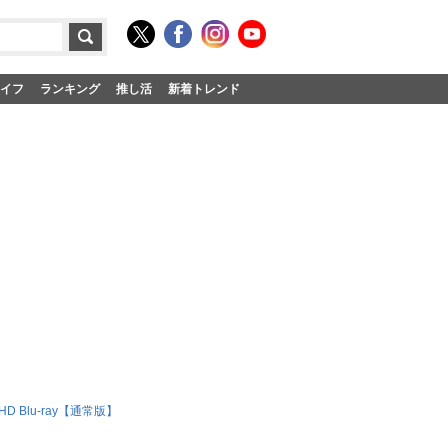
イフ
ランキング
推し活
新着トレンド
D Blu-ray【通常版】