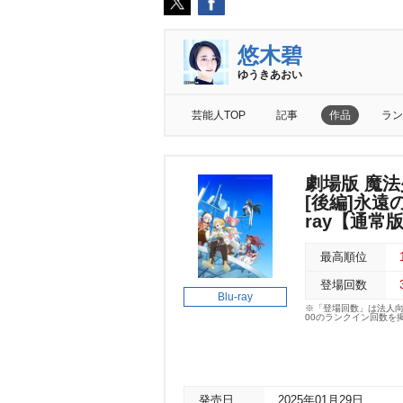
悠木碧
ゆうきあおい
芸能人TOP
記事
作品
ラン
劇場版 魔法
[後編]永遠の物
ray【通常
最高順位
登場回数
Blu-ray
※「登場回数」は法人
00のランクイン回数を
発売日
2025年01月29日