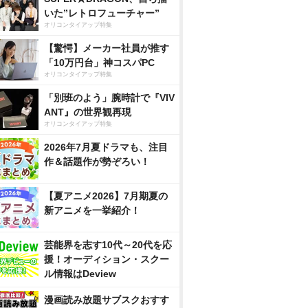
いた”レトロフューチャー”
オリコンタイアップ特集
【驚愕】メーカー社員が推す
「10万円台」神コスパPC
オリコンタイアップ特集
「別班のよう」腕時計で『VIV
ANT』の世界観再現
オリコンタイアップ特集
2026年7月夏ドラマも、注目
作＆話題作が勢ぞろい！
【夏アニメ2026】7月期夏の
新アニメを一挙紹介！
芸能界を志す10代～20代を応
援！オーディション・スクー
ル情報はDeview
漫画読み放題サブスクおすす