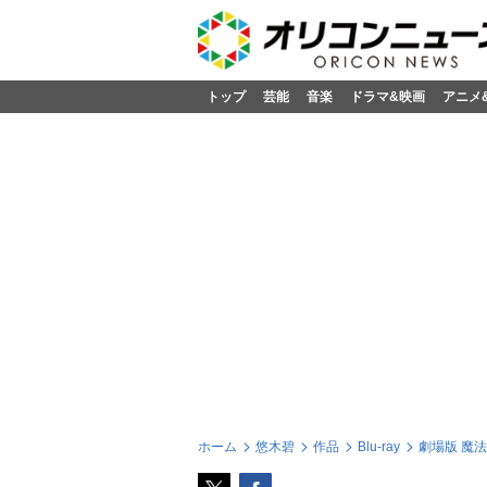
トップ
芸能
音楽
ドラマ&映画
アニメ
ホーム
悠木碧
作品
Blu-ray
劇場版 魔法少