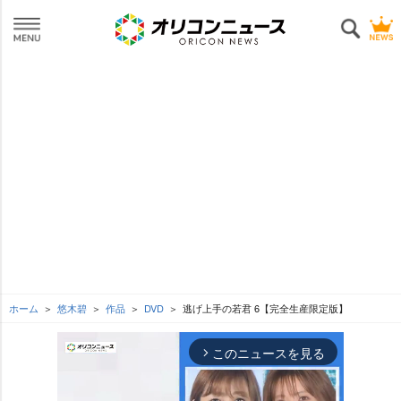
ホーム
悠木碧
作品
DVD
逃げ上手の若君 6【完全生産限定版】
このニュースを見る
arrow_forward_ios