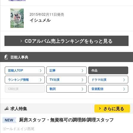
2015年02月11日発売
イシュメル
CDアルバム売上ランキングをもっと見る
芸能人事典
芸能人TOP
記事
作品
ランキング情報
TV出演
ドラマ出演
CM出演
歌詞
音楽配信
求人特集
さらに見る
厨房スタッフ・無資格可の調理師/調理スタッフ
NEW
ゴールドエイジ西尾