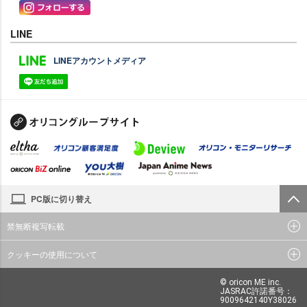
LINE
LINEアカウントメディア
PC版に切り替え
禁無断複写転載
クッキーの使用について
© oricon ME inc.
JASRAC許諾番号：
9009642140Y38026