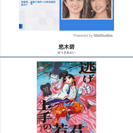
Powered by 
GliaStudios
悠木碧
M
ゆうきあおい
u
t
e