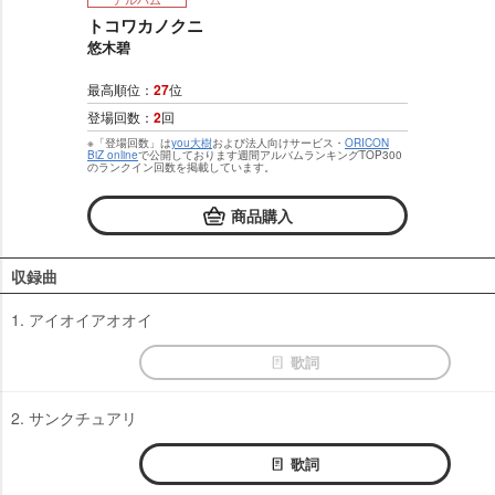
トコワカノクニ
悠木碧
最高順位：
27
位
登場回数：
2
回
※「登場回数」は
you大樹
および法人向けサービス・
ORICON
BiZ online
で公開しております週間アルバムランキングTOP300
のランクイン回数を掲載しています。
商品購入
収録曲
1. アイオイアオオイ
歌詞
2. サンクチュアリ
歌詞