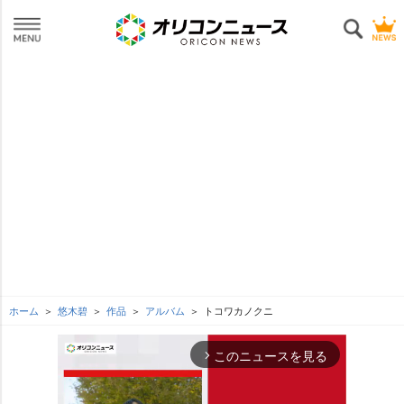
ホーム
悠木碧
作品
アルバム
トコワカノクニ
このニュースを見る
arrow_forward_ios