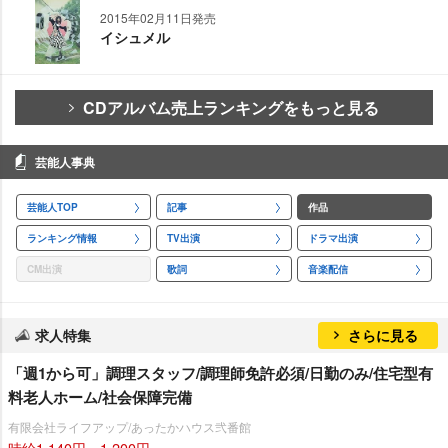
2015年02月11日発売
イシュメル
CDアルバム売上ランキングをもっと見る
芸能人事典
芸能人TOP
記事
作品
ランキング情報
TV出演
ドラマ出演
CM出演
歌詞
音楽配信
求人特集
さらに見る
「週1から可」調理スタッフ/調理師免許必須/日勤のみ/住宅型有
料老人ホーム/社会保障完備
有限会社ライフアップ/あったかハウス弐番館
時給1,140円～1,200円