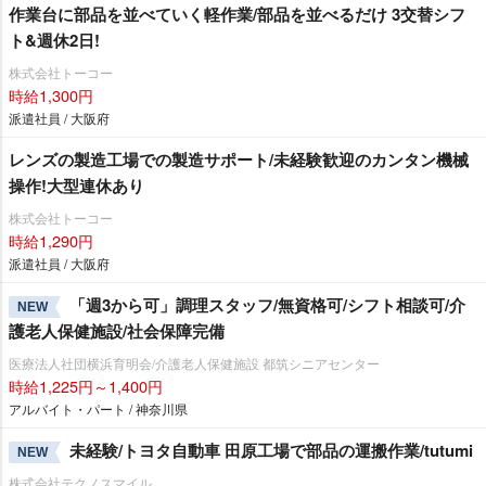
作業台に部品を並べていく軽作業/部品を並べるだけ 3交替シフ
ト&週休2日!
株式会社トーコー
時給1,300円
派遣社員 / 大阪府
レンズの製造工場での製造サポート/未経験歓迎のカンタン機械
操作!大型連休あり
株式会社トーコー
時給1,290円
派遣社員 / 大阪府
「週3から可」調理スタッフ/無資格可/シフト相談可/介
NEW
護老人保健施設/社会保障完備
医療法人社団横浜育明会/介護老人保健施設 都筑シニアセンター
時給1,225円～1,400円
アルバイト・パート / 神奈川県
未経験/トヨタ自動車 田原工場で部品の運搬作業/tutumi
NEW
株式会社テクノスマイル