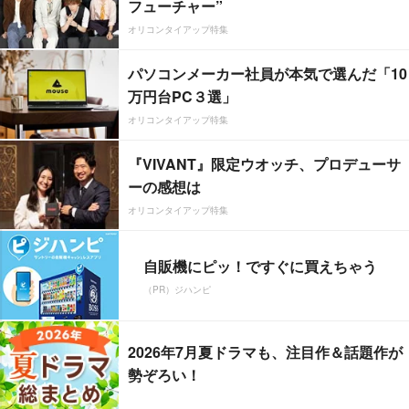
フューチャー”
オリコンタイアップ特集
パソコンメーカー社員が本気で選んだ「10
万円台PC３選」
オリコンタイアップ特集
『VIVANT』限定ウオッチ、プロデューサ
ーの感想は
オリコンタイアップ特集
自販機にピッ！ですぐに買えちゃう
（PR）ジハンピ
2026年7月夏ドラマも、注目作＆話題作が
勢ぞろい！