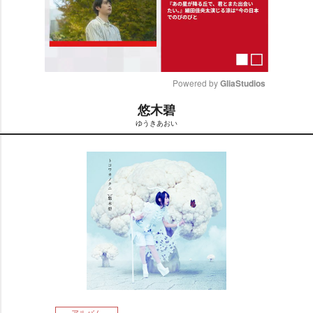
Powered by 
GliaStudios
悠木碧
M
ゆうきあおい
u
t
e
アルバム