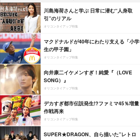
川島海荷さんと学ぶ 日常に潜む“人身取
引”のリアル
オリコンタイアップ特集
マクドナルドが40年にわたり支える「小学
生の甲子園」
オリコンタイアップ特集
向井康二イケメンすぎ！純愛『（LOVE
SONG）』
オリコンタイアップ特集
デカすぎ都市伝説発生!?ファミマ45％増量
作戦再来
オリコンタイアップ特集
SUPER★DRAGON、自ら描いた”レトロ