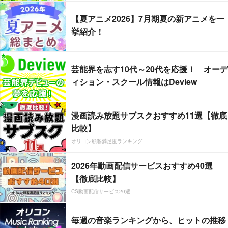
【夏アニメ2026】7月期夏の新アニメを一
挙紹介！
芸能界を志す10代～20代を応援！ オーデ
ィション・スクール情報はDeview
漫画読み放題サブスクおすすめ11選【徹底
比較】
オリコン顧客満足度ランキング
2026年動画配信サービスおすすめ40選
【徹底比較】
CS動画配信サービス20選
毎週の音楽ランキングから、ヒットの推移