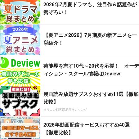
2026年7月夏ドラマも、注目作＆話題作が
勢ぞろい！
【夏アニメ2026】7月期夏の新アニメを一
挙紹介！
芸能界を志す10代～20代を応援！ オーデ
ィション・スクール情報はDeview
漫画読み放題サブスクおすすめ11選【徹底
比較】
オリコン顧客満足度ランキング
2026年動画配信サービスおすすめ40選
【徹底比較】