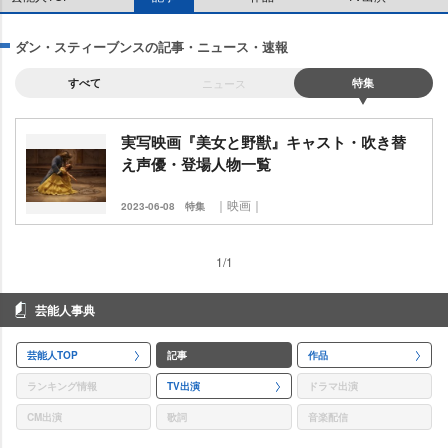
ダン・スティーブンスの記事・ニュース・速報
すべて
ニュース
特集
実写映画『美女と野獣』キャスト・吹き替
え声優・登場人物一覧
｜映画｜
2023-06-08
特集
1/1
芸能人事典
芸能人TOP
記事
作品
ランキング情報
TV出演
ドラマ出演
CM出演
歌詞
音楽配信