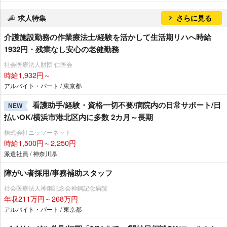
求人特集
さらに見る
介護施設勤務の作業療法士/経験を活かして生活期リハへ時給
1932円・残業なし安心の老健勤務
社会医療法人財団 仁医会
時給1,932円～
アルバイト・パート / 東京都
看護助手/経験・資格一切不要/病院内の日常サポート/日
NEW
払いOK/横浜市港北区内に多数 2カ月～長期
株式会社ニッソーネット
時給1,500円～2,250円
派遣社員 / 神奈川県
障がい者採用/事務補助スタッフ
社会医療法人神鋼記念会神鋼記念病院
年収211万円～268万円
アルバイト・パート / 東京都