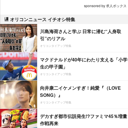
sponsored by 求人ボックス
オリコンニュース イチオシ特集
川島海荷さんと学ぶ 日常に潜む“人身取
引”のリアル
オリコンタイアップ特集
マクドナルドが40年にわたり支える「小学
生の甲子園」
オリコンタイアップ特集
向井康二イケメンすぎ！純愛『（LOVE
SONG）』
オリコンタイアップ特集
デカすぎ都市伝説発生!?ファミマ45％増量
作戦再来