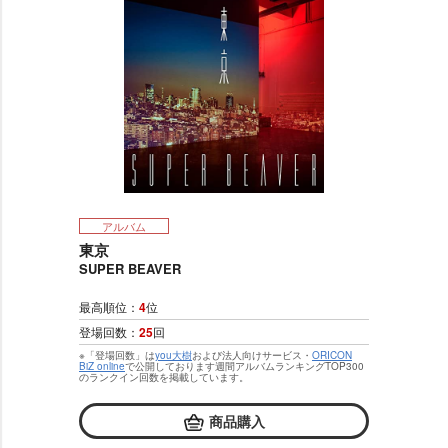
アルバム
東京
SUPER BEAVER
最高順位：
4
位
登場回数：
25
回
※「登場回数」は
you大樹
および法人向けサービス・
ORICON
BiZ online
で公開しております週間アルバムランキングTOP300
のランクイン回数を掲載しています。
商品購入