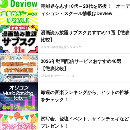
芸能界を志す10代～20代を応援！ オーデ
ィション・スクール情報はDeview
漫画読み放題サブスクおすすめ11選【徹底
比較】
オリコン顧客満足度ランキング
2026年動画配信サービスおすすめ40選
【徹底比較】
CS動画配信サービス20選
毎週の音楽ランキングから、ヒットの推移
をチェック！
試写会、登壇イベント、サインチェキなど
プレゼント！