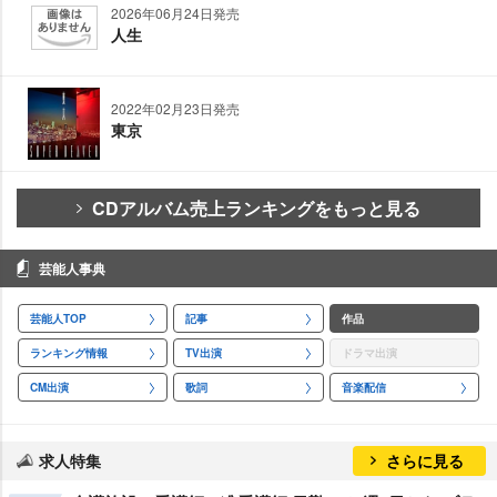
2026年06月24日発売
人生
2022年02月23日発売
東京
CDアルバム売上ランキングをもっと見る
芸能人事典
芸能人TOP
記事
作品
ランキング情報
TV出演
ドラマ出演
CM出演
歌詞
音楽配信
求人特集
さらに見る