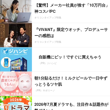
【驚愕】メーカー社員が推す「10万円台」
神コスパPC
オリコンタイアップ特集
『VIVANT』限定ウオッチ、プロデューサ
ーの感想は
オリコンタイアップ特集
自販機にピッ！ですぐに買えちゃう
（PR）ジハンピ
朝1分貼るだけ！ミルクピールで一日中ず
っとうるツヤ肌
（PR）サボリーノ
2026年7月夏ドラマも、注目作＆話題作が