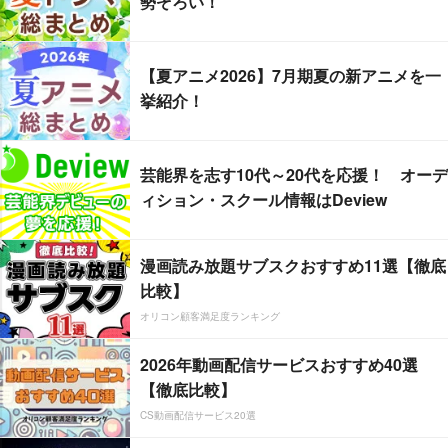
勢ぞろい！
【夏アニメ2026】7月期夏の新アニメを一
挙紹介！
芸能界を志す10代～20代を応援！ オーデ
ィション・スクール情報はDeview
漫画読み放題サブスクおすすめ11選【徹底
比較】
オリコン顧客満足度ランキング
2026年動画配信サービスおすすめ40選
【徹底比較】
CS動画配信サービス20選