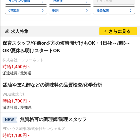
ランキング情報
TV出演
ドラマ出演
CM出演
歌詞
音楽配信
求人特集
さらに見る
保育スタッフ/午前or夕方の短時間だけもOK・1日4h～/週3～
OK/夏休み明けスタートOK
株式会社ニッソーネット
時給1,450円～
派遣社員 / 北海道
醤油やぽん酢などの調味料の品質検査/化学分析
WDB株式会社
時給1,700円～
派遣社員 / 愛知県
無資格可の調理師/調理スタッフ
NEW
PDハウス城東/株式会社サンウェルズ
時給1,180円～