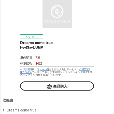
シングル
Dreams come true
Hey!Say!JUMP
最高順位：
1
位
登場回数：
34
回
※「登場回数」は
you大樹
および法人向けサービス・
ORICON
BiZ online
で公開しております週間シングルランキングTOP200
のランクイン回数を掲載しています。
商品購入
収録曲
1. Dreams come true