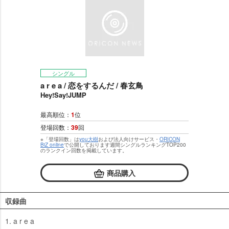
シングル
a r e a / 恋をするんだ / 春玄鳥
Hey!Say!JUMP
最高順位：
1
位
登場回数：
39
回
※「登場回数」は
you大樹
および法人向けサービス・
ORICON
BiZ online
で公開しております週間シングルランキングTOP200
のランクイン回数を掲載しています。
商品購入
収録曲
1. a r e a