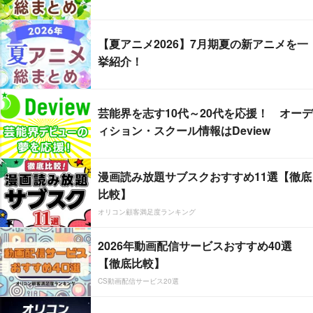
【夏アニメ2026】7月期夏の新アニメを一
挙紹介！
芸能界を志す10代～20代を応援！ オーデ
ィション・スクール情報はDeview
漫画読み放題サブスクおすすめ11選【徹底
比較】
オリコン顧客満足度ランキング
2026年動画配信サービスおすすめ40選
【徹底比較】
CS動画配信サービス20選