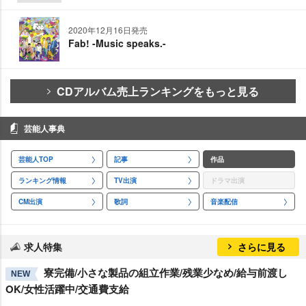
2020年12月16日発売
Fab! -Music speaks.-
CDアルバム売上ランキングをもっと見る
芸能人事典
芸能人TOP
記事
作品
ランキング情報
TV出演
ドラマ出演
CM出演
歌詞
音楽配信
求人特集
さらに見る
寮完備/小さな製品の組立作業/残業少なめ/給与前渡し
NEW
OK/女性活躍中/交通費支給