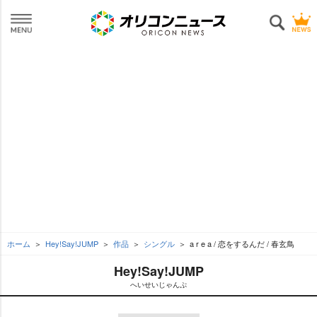
ホーム
Hey!Say!JUMP
作品
シングル
a r e a / 恋をするんだ / 春玄鳥
Hey!Say!JUMP
へいせいじゃんぷ