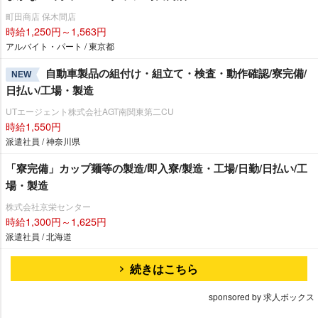
町田商店 保木間店
時給1,250円～1,563円
アルバイト・パート / 東京都
自動車製品の組付け・組立て・検査・動作確認/寮完備/
NEW
日払い/工場・製造
UTエージェント株式会社AGT南関東第二CU
時給1,550円
派遣社員 / 神奈川県
「寮完備」カップ麺等の製造/即入寮/製造・工場/日勤/日払い/工
場・製造
株式会社京栄センター
時給1,300円～1,625円
派遣社員 / 北海道
続きはこちら
sponsored by 求人ボックス