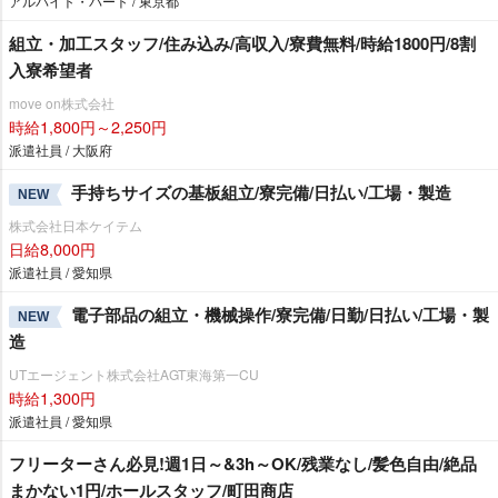
アルバイト・パート / 東京都
組立・加工スタッフ/住み込み/高収入/寮費無料/時給1800円/8割
入寮希望者
move on株式会社
時給1,800円～2,250円
派遣社員 / 大阪府
手持ちサイズの基板組立/寮完備/日払い/工場・製造
NEW
株式会社日本ケイテム
日給8,000円
派遣社員 / 愛知県
電子部品の組立・機械操作/寮完備/日勤/日払い/工場・製
NEW
造
UTエージェント株式会社AGT東海第一CU
時給1,300円
派遣社員 / 愛知県
フリーターさん必見!週1日～&3h～OK/残業なし/髪色自由/絶品
まかない1円/ホールスタッフ/町田商店