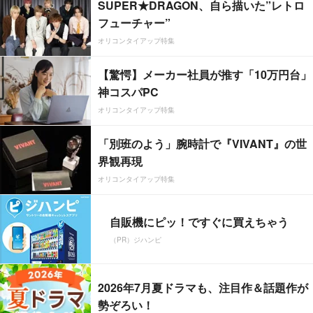
SUPER★DRAGON、自ら描いた”レトロ
フューチャー”
オリコンタイアップ特集
【驚愕】メーカー社員が推す「10万円台」
神コスパPC
オリコンタイアップ特集
「別班のよう」腕時計で『VIVANT』の世
界観再現
オリコンタイアップ特集
自販機にピッ！ですぐに買えちゃう
（PR）ジハンピ
2026年7月夏ドラマも、注目作＆話題作が
勢ぞろい！