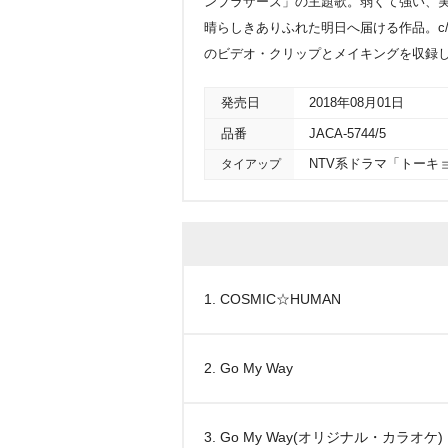
ンブラザーズ」の主題歌。弱くて強い、
晴らしきありふれた明日へ届ける作品。c/w曲
のビデオ・クリップとメイキングを収録し
発売日
2018年08月01日
品番
JACA-5744/5
タイアップ
NTV系ドラマ「トーキ
1. COSMIC☆HUMAN
2. Go My Way
3. Go My Way(オリジナル・カラオケ)