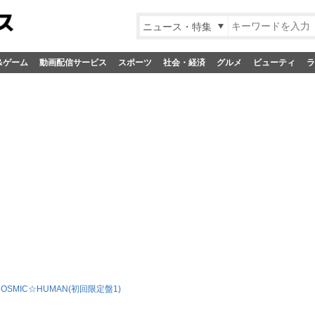
ニュース・特集
&ゲーム
動画配信サービス
スポーツ
社会・経済
グルメ
ビューティ
ラ
COSMIC☆HUMAN(初回限定盤1)