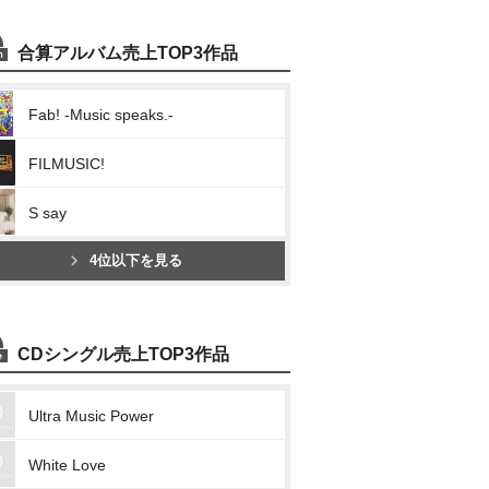
合算アルバム売上TOP3作品
Fab! -Music speaks.-
FILMUSIC!
S say
4位以下を見る
CDシングル売上TOP3作品
Ultra Music Power
White Love