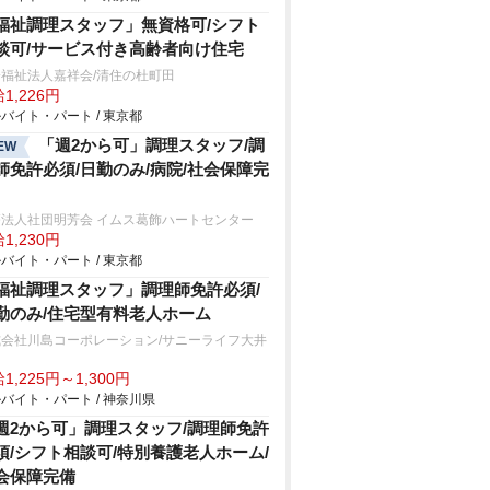
福祉調理スタッフ」無資格可/シフト
談可/サービス付き高齢者向け住宅
福祉法人嘉祥会/清住の杜町田
1,226円
バイト・パート / 東京都
「週2から可」調理スタッフ/調
EW
師免許必須/日勤のみ/病院/社会保障完
療法人社団明芳会 イムス葛飾ハートセンター
1,230円
バイト・パート / 東京都
福祉調理スタッフ」調理師免許必須/
勤のみ/住宅型有料老人ホーム
式会社川島コーポレーション/サニーライフ大井
田
1,225円～1,300円
バイト・パート / 神奈川県
週2から可」調理スタッフ/調理師免許
須/シフト相談可/特別養護老人ホーム/
会保障完備