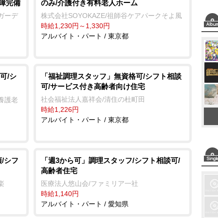
保障完備
のみ/介護付き有料老人ホーム
ガーデ
株式会社SOYOKAZE/祖師谷ケアパークそよ風
時給1,230円～1,330円
アルバイト・パート / 東京都
可/シ
「福祉調理スタッフ」無資格可/シフト相談
可/サービス付き高齢者向け住宅
社会福祉法人嘉祥会/清住の杜町田
養護老
時給1,226円
アルバイト・パート / 東京都
/シフ
「週3から可」調理スタッフ/シフト相談可/
高齢者住宅
楽
医療法人悠山会/ファミリア一社
時給1,140円
アルバイト・パート / 愛知県