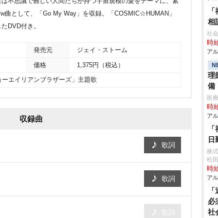
実は不思議で難しい人間たちが持つ宇宙規模の愛をテーマに、素
「
として、「Go My Way」を収録。「COSMIC☆HUMAN」
相
たDVD付き。
社会
時給
発売元
ジェイ・ストーム
アル
N
価格
1,375円（税込）
理
ョーエイリアンブラザーズ」主題歌
備
医
時給
アル
収録曲
「
日
歌詞
株
松
時給
アル
歌詞
「
必
社
歌詞