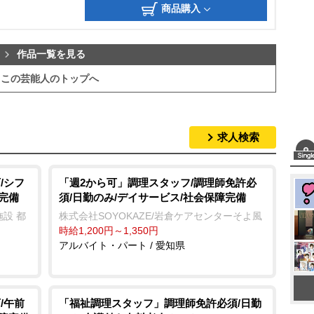
商品購入
作品一覧を見る
この芸能人のトップへ
求人検索
/シフ
「週2から可」調理スタッフ/調理師免許必
完備
須/日勤のみ/デイサービス/社会保障完備
設 都
株式会社SOYOKAZE/岩倉ケアセンターそよ風
時給1,200円～1,350円
アルバイト・パート / 愛知県
/午前
「福祉調理スタッフ」調理師免許必須/日勤