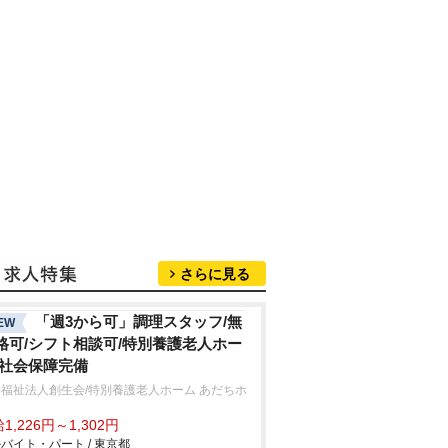
さらに見る
「週3から可」調理スタッフ/無
EW
格可/シフト相談可/特別養護老人ホー
/社会保障完備
福祉法人創生会/特別養護老人ホーム あだちホ
ム
1,226円～1,302円
バイト・パート / 東京都