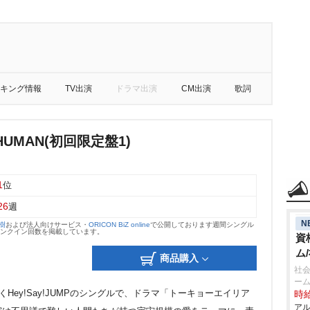
キング情報
TV出演
ドラマ出演
CM出演
歌詞
HUMAN(初回限定盤1)
1
位
26
週
N
大樹
および法人向けサービス・
ORICON BiZ online
で公開しております週間シングル
のランクイン回数を掲載しています。
資
ム
商品購入
社会
ー
Hey!Say!JUMPのシングルで、ドラマ「トーキョーエイリア
時給
アル