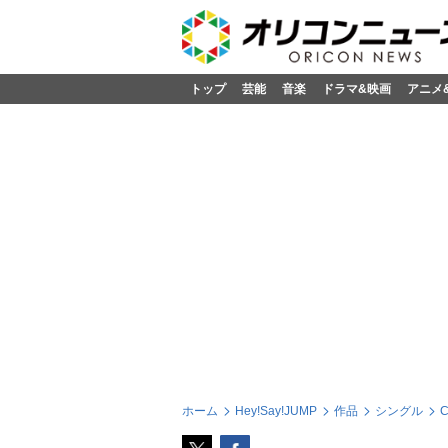
トップ
芸能
音楽
ドラマ&映画
アニメ
ホーム
Hey!Say!JUMP
作品
シングル