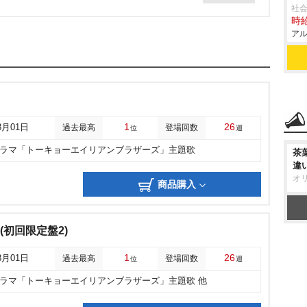
社
時給
アル
1
26
8月01日
過去最高
登場回数
位
週
ドラマ「トーキョーエイリアンブラザーズ」主題歌
茶
違
オ
商品購入
N(初回限定盤2)
1
26
8月01日
過去最高
登場回数
位
週
ドラマ「トーキョーエイリアンブラザーズ」主題歌 他