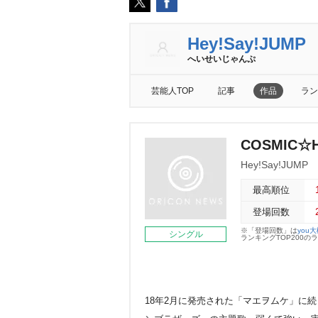
Hey!Say!JUMP
へいせいじゃんぷ
芸能人TOP
記事
作品
ラン
COSMIC☆
Hey!Say!JUMP
最高順位
登場回数
※「登場回数」は
you
シングル
ランキングTOP200
18年2月に発売された「マエヲムケ」に続く