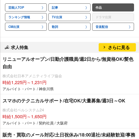
芸能人TOP
記事
作品
ランキング情報
TV出演
ドラマ出演
CM出演
歌詞
音楽配信
求人特集
さらに見る
リニューアルオープン/日勤介護職員/週2日から/無資格OK/髪色
自由
株式会社日本アメニティライフ協会
時給1,225円～1,231円
アルバイト・パート / 神奈川県
スマホのテクニカルサポート/在宅OK/大量募集/週3日～OK
株式会社ベルシステム24
時給1,500円～1,650円
アルバイト・パート / 契約社員 / 大阪府
販売・買取のメール対応/土日祝休み/18:00退社/未経験歓迎/事務