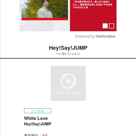
Powered by 
GliaStudios
Hey!Say!JUMP
M
へいせいじゃんぷ
u
t
e
シングル
White Love
Hey!Say!JUMP
最高順位：
1
位