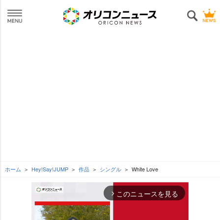
ホーム
Hey!Say!JUMP
作品
シングル
White Love
このニュースを見る
arrow_forward_ios