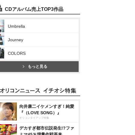
CDアルバム売上TOP3作品
Umbrella
Journey
COLORS
もっと見る
向井康二イケメンすぎ！純愛
『（LOVE SONG）』
オリコンタイアップ特集
デカすぎ都市伝説発生!?ファ
ミマ45％増量作戦再来