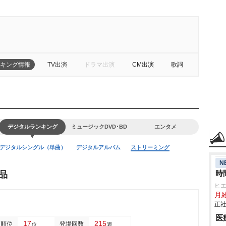
キング情報
TV出演
ドラマ出演
CM出演
歌詞
デジタルランキング
ミュージックDVD･BD
エンタメ
デジタルシングル（単曲）
デジタルアルバム
ストリーミング
N
時
品
ヒ
月給
正社
医
17
215
高順位
登場回数
位
週