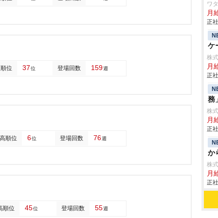
ワタ
月
正社
N
ケ
株
月給
37
159
高順位
登場回数
位
週
正社
N
務
株
月給
正社
6
76
高順位
登場回数
位
週
N
か
株
月給
正社
45
55
高順位
登場回数
位
週