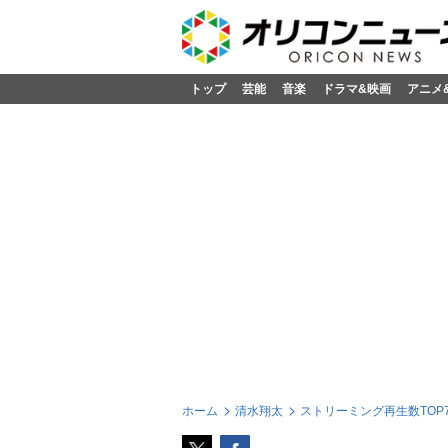
トップ
芸能
音楽
ドラマ&映画
アニメ
ホーム
清水翔太
ストリーミング再生数TOP