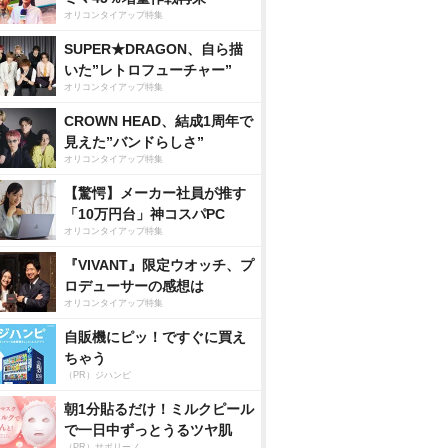
オリコンタイアップ特集
SUPER★DRAGON、自ら描
いた”レトロフューチャー”
オリコンタイアップ特集
CROWN HEAD、結成1周年で
見えた”バンドらしさ”
オリコンタイアップ特集
【驚愕】メーカー社員が推す
「10万円台」神コスパPC
オリコンタイアップ特集
『VIVANT』限定ウオッチ、プ
ロデューサーの感想は
オリコンタイアップ特集
自販機にピッ！ですぐに買え
ちゃう
（PR）ジハンピ
朝1分貼るだけ！ミルクピール
で一日中ずっとうるツヤ肌
（PR）サボリーノ