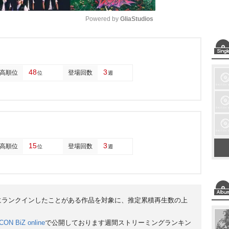
Powered by 
GliaStudios
M
u
48
3
高順位
登場回数
位
週
t
e
15
3
高順位
登場回数
位
週
0にランクインしたことがある作品を対象に、推定累積再生数の上
CON BiZ online
で公開しております週間ストリーミングランキン