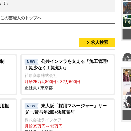
います。
この芸能人のトップへ
求人検索
制
公共インフラを支える「施工管理/
NEW
工期少なく工期短い」
荏原商事株式会社
月給25万4,800円～32万600円
正社員 / 東京都
用担
東大阪「採用マネージャー」リー
NEW
ダー/賞与年2回+決算賞与
株式会社ライフケア
月給35万円～43万円