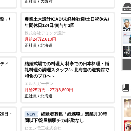
正社員 / 大阪府
務」/
農業土木設計/CAD/未経験歓迎/土日祝休み/
年間休日124日/賞与年3回
株式会社デミング設計
月給24万2,610円
正社員 / 北海道
ティ
結婚式場での料理人 料亭での日本料理・婚
礼料理の調理スタッフ/～北海道の迎賓館で
和食のプロへ～
エルムガーデン
月給25万円～27万8,800円
正社員 / 北海道
26日・
経験者募集「総務職」残業月10時
NEW
間以下/淀屋橋駅チカ/転勤なし
ヒエン電工株式会社