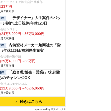
キューセイモア株式会社 業務部
給23万円
員 / 愛知県
「デザイナー」大手案件のパッ
EW
ージ制作/土日祝休/年休120日
式会社シロトリ
24万8,000円～36万3,000円
員 / 東京都
内装資材メーカー兼商社の「労
EW
」/年休126日/福利厚生充実
式会社桐井製作所
29万4,000円～33万円
員 / 東京都
「総合職/販売・営業/」/未経験
EW
らのチャレンジOK
式会社コスモテレコム
22万9,000円～40万5,950円
員 / 愛知県
続きはこちら
sponsored by 求人ボックス