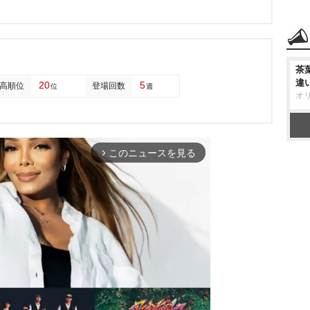
茶
違
20
5
高順位
登場回数
位
週
オ
このニュースを見る
arrow_forward_ios