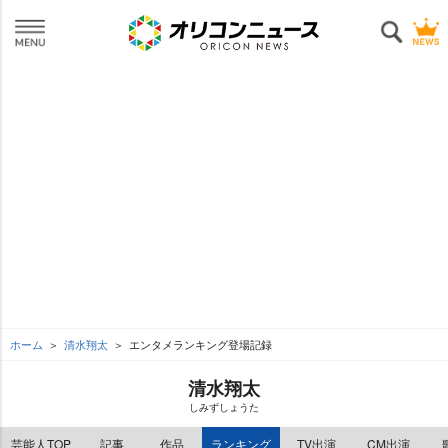
ホーム
清水翔太
エンタメランキング登場記録
清水翔太
しみずしょうた
芸能人TOP
記事
作品
ランキング
TV出演
CM出演