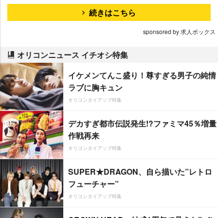
続きはこちら
sponsored by 求人ボックス
オリコンニュース イチオシ特集
イケメンてんこ盛り！尊すぎる男子の純情
ラブに胸キュン
オリコンタイアップ特集
デカすぎ都市伝説発生!?ファミマ45％増量
作戦再来
オリコンタイアップ特集
SUPER★DRAGON、自ら描いた”レトロ
フューチャー”
オリコンタイアップ特集