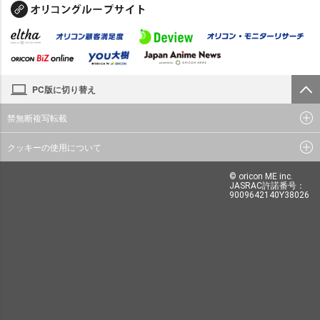
PC版に切り替え
禁無断複写転載
クッキーの使用について
© oricon ME inc.
JASRAC許諾番号：
9009642140Y38026