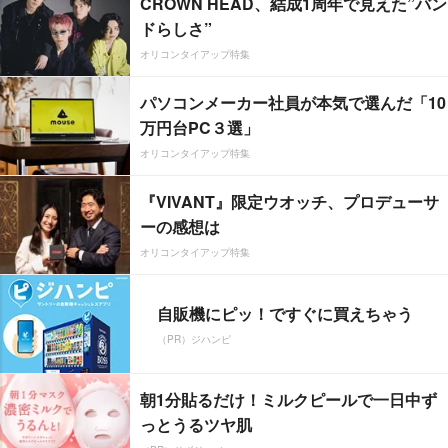
CROWN HEAD、結成1周年で見えた”バン
ドらしさ”
オリコンタイアップ特集
パソコンメーカー社員が本気で選んだ「10
万円台PC３選」
オリコンタイアップ特集
『VIVANT』限定ウオッチ、プロデューサ
ーの感想は
オリコンタイアップ特集
自販機にピッ！ですぐに買えちゃう
（PR）ジハンピ
朝1分貼るだけ！ミルクピールで一日中ず
っとうるツヤ肌