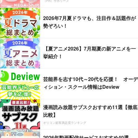
（PR）サボリーノ
2026年7月夏ドラマも、注目作＆話題作が
勢ぞろい！
【夏アニメ2026】7月期夏の新アニメを一
挙紹介！
芸能界を志す10代～20代を応援！ オーデ
ィション・スクール情報はDeview
漫画読み放題サブスクおすすめ11選【徹底
比較】
オリコン顧客満足度ランキング
2026年動画配信サービスおすすめ40選