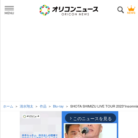
ホーム
清水翔太
作品
Blu-ray
SHOTA SHIMIZU LIVE TOUR 2023“Insomnia
このニュースを見る
arrow_forward_ios