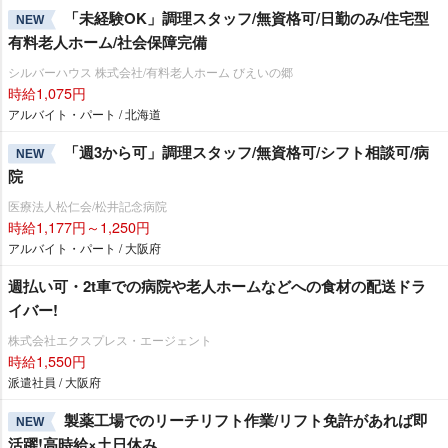
「未経験OK」調理スタッフ/無資格可/日勤のみ/住宅型
NEW
有料老人ホーム/社会保障完備
シルバーハウス 株式会社/有料老人ホーム びえいの郷
時給1,075円
アルバイト・パート / 北海道
「週3から可」調理スタッフ/無資格可/シフト相談可/病
NEW
院
医療法人松仁会/松井記念病院
時給1,177円～1,250円
アルバイト・パート / 大阪府
週払い可・2t車での病院や老人ホームなどへの食材の配送ドラ
イバー!
株式会社エクスプレス・エージェント
時給1,550円
派遣社員 / 大阪府
製薬工場でのリーチリフト作業/リフト免許があれば即
NEW
活躍!高時給×土日休み