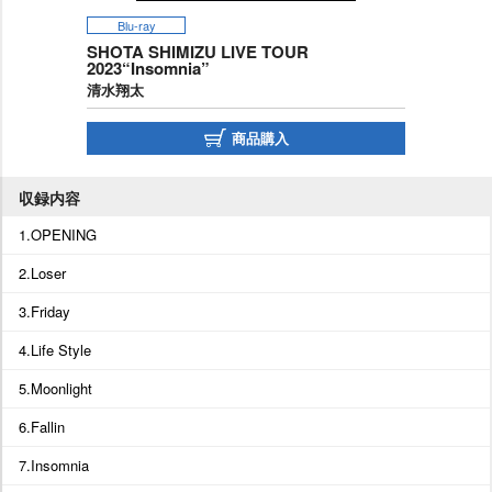
Blu-ray
SHOTA SHIMIZU LIVE TOUR
2023“Insomnia”
清水翔太
商品購入
収録内容
1.OPENING
2.Loser
3.Friday
4.Life Style
5.Moonlight
6.Fallin
7.Insomnia