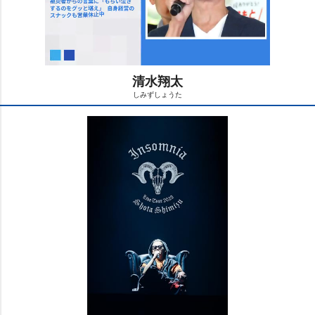
清水翔太
しみずしょうた
M
u
t
e