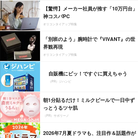
【驚愕】メーカー社員が推す「10万円台」
神コスパPC
オリコンタイアップ特集
「別班のよう」腕時計で『VIVANT』の世
界観再現
オリコンタイアップ特集
自販機にピッ！ですぐに買えちゃう
（PR）ジハンピ
朝1分貼るだけ！ミルクピールで一日中ず
っとうるツヤ肌
（PR）サボリーノ
2026年7月夏ドラマも、注目作＆話題作が