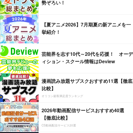
勢ぞろい！
【夏アニメ2026】7月期夏の新アニメを一
挙紹介！
芸能界を志す10代～20代を応援！ オーデ
ィション・スクール情報はDeview
漫画読み放題サブスクおすすめ11選【徹底
比較】
オリコン顧客満足度ランキング
2026年動画配信サービスおすすめ40選
【徹底比較】
CS動画配信サービス20選