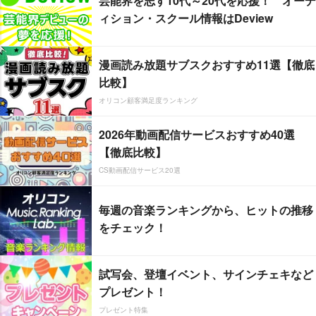
芸能界を志す10代～20代を応援！ オーデ
ィション・スクール情報はDeview
漫画読み放題サブスクおすすめ11選【徹底
比較】
オリコン顧客満足度ランキング
2026年動画配信サービスおすすめ40選
【徹底比較】
CS動画配信サービス20選
毎週の音楽ランキングから、ヒットの推移
をチェック！
試写会、登壇イベント、サインチェキなど
プレゼント！
プレゼント特集