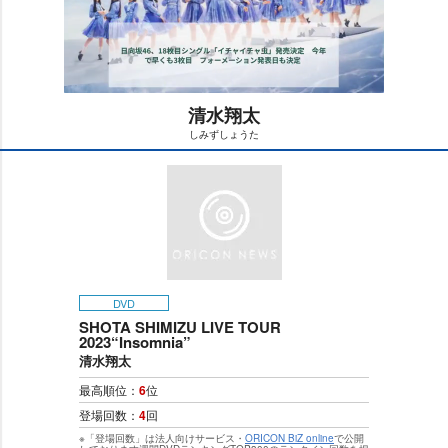
清水翔太
しみずしょうた
M
u
t
e
DVD
SHOTA SHIMIZU LIVE TOUR
2023“Insomnia”
清水翔太
最高順位：
6
位
登場回数：
4
回
※「登場回数」は法人向けサービス・
ORICON BiZ online
で公開