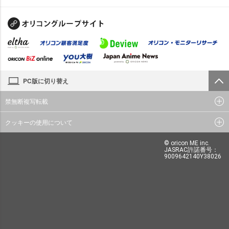
PC版に切り替え
禁無断複写転載
クッキーの使用について
© oricon ME inc.
JASRAC許諾番号：
9009642140Y38026