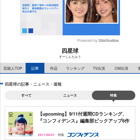
Powered by 
GliaStudios
四星球
M
すーしんちゅう
u
t
芸能人TOP
記事
作品
ランキング
TV出演
CM出演
e
四星球の記事・ニュース・速報
すべて
ニュース
特集
【upcoming】9/11付週間CDランキング、
『コンフィデンス』編集部ピックアップ6作
2017-09-07
特集