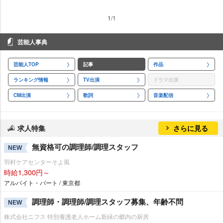
1/1
芸能人事典
芸能人TOP
記事
作品
ランキング情報
TV出演
ドラマ出演
CM出演
歌詞
音楽配信
求人特集
さらに見る
無資格可の調理師/調理スタッフ
NEW
羽村ケアセンターそよ風
時給1,300円～
アルバイト・パート / 東京都
調理師・調理師/調理スタッフ募集、年齢不問
NEW
株式会社ニフス 特別養護老人ホーム新緑の郷内の厨房