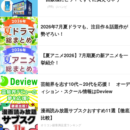
（PR）ジハンピ
2026年7月夏ドラマも、注目作＆話題作が
勢ぞろい！
【夏アニメ2026】7月期夏の新アニメを一
挙紹介！
芸能界を志す10代～20代を応援！ オーデ
ィション・スクール情報はDeview
漫画読み放題サブスクおすすめ11選【徹底
比較】
オリコン顧客満足度ランキング