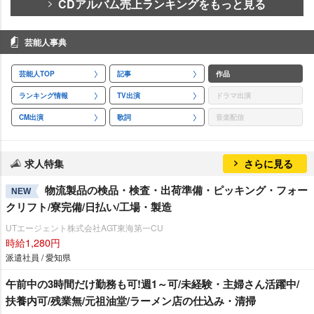
CDアルバム売上ランキングをもっと見る
芸能人事典
芸能人TOP
記事
作品
ランキング情報
TV出演
ドラマ出演
CM出演
歌詞
音楽配信
求人特集
さらに見る
物流製品の検品・検査・出荷準備・ピッキング・フォー
NEW
クリフト/寮完備/日払い/工場・製造
UTエージェント株式会社AGT東海第一CU
時給1,280円
派遣社員 / 愛知県
午前中の3時間だけ勤務も可!週1～可/未経験・主婦さん活躍中/
扶養内可/残業無/元祖油堂/ラーメン店の仕込み・清掃