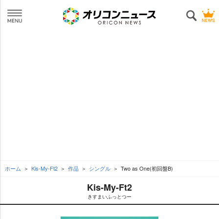
ホーム
Kis-My-Ft2
作品
シングル
Two as One(初回盤B)
Kis-My-Ft2
きすまいふっとつー