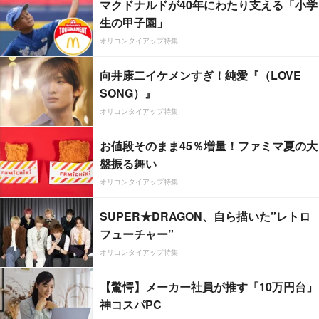
マクドナルドが40年にわたり支える「小学
生の甲子園」
オリコンタイアップ特集
向井康二イケメンすぎ！純愛『（LOVE
SONG）』
オリコンタイアップ特集
お値段そのまま45％増量！ファミマ夏の大
盤振る舞い
オリコンタイアップ特集
SUPER★DRAGON、自ら描いた”レトロ
フューチャー”
オリコンタイアップ特集
【驚愕】メーカー社員が推す「10万円台」
神コスパPC