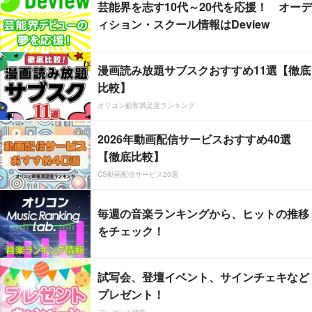
芸能界を志す10代～20代を応援！ オーデ
ィション・スクール情報はDeview
漫画読み放題サブスクおすすめ11選【徹底
比較】
オリコン顧客満足度ランキング
2026年動画配信サービスおすすめ40選
【徹底比較】
CS動画配信サービス20選
毎週の音楽ランキングから、ヒットの推移
をチェック！
試写会、登壇イベント、サインチェキなど
プレゼント！
プレゼント特集