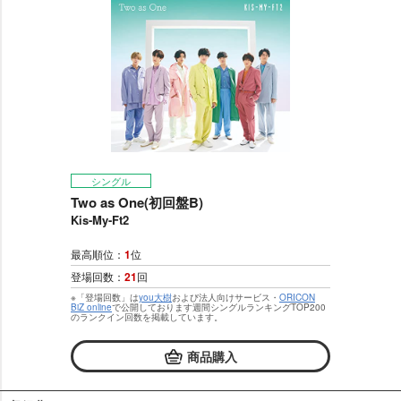
シングル
Two as One(初回盤B)
Kis-My-Ft2
最高順位：
1
位
登場回数：
21
回
※「登場回数」は
you大樹
および法人向けサービス・
ORICON
BiZ online
で公開しております週間シングルランキングTOP200
のランクイン回数を掲載しています。
商品購入