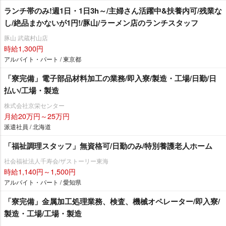
ランチ帯のみ!週1日・1日3h～/主婦さん活躍中&扶養内可/残業な
し/絶品まかないが1円!/豚山/ラーメン店のランチスタッフ
豚山 武蔵村山店
時給1,300円
アルバイト・パート / 東京都
「寮完備」電子部品材料加工の業務/即入寮/製造・工場/日勤/日
払い/工場・製造
株式会社京栄センター
月給20万円～25万円
派遣社員 / 北海道
「福祉調理スタッフ」無資格可/日勤のみ/特別養護老人ホーム
社会福祉法人千寿会/ザストーリー東海
時給1,140円～1,500円
アルバイト・パート / 愛知県
「寮完備」金属加工処理業務、検査、機械オペレーター/即入寮/
製造・工場/工場・製造