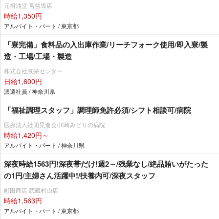
元祖油堂 宮益坂店
時給1,350円
アルバイト・パート / 東京都
「寮完備」食料品の入出庫作業/リーチフォーク使用/即入寮/製
造・工場/工場・製造
株式会社京栄センター
日給1,600円
派遣社員 / 神奈川県
「福祉調理スタッフ」調理師免許必須/シフト相談可/病院
医療法人社団晃進会/川崎みどりの病院
時給1,420円～
アルバイト・パート / 神奈川県
深夜時給1563円!深夜帯だけ!週2～/残業なし/絶品賄いがたった
の1円/主婦さん活躍中!/扶養内可/深夜スタッフ
町田商店 武蔵村山店
時給1,563円
アルバイト・パート / 東京都