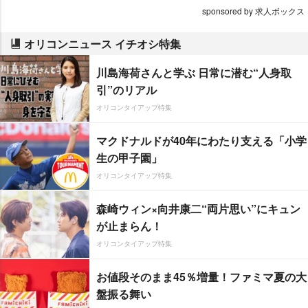
sponsored by 求人ボックス
オリコンニュース イチオシ特集
川島海荷さんと学ぶ 日常に潜む“人身取
引”のリアル
オリコンタイアップ特集
マクドナルドが40年にわたり支える「小学
生の甲子園」
オリコンタイアップ特集
森崎ウィン×向井康二“両片思い”にキュン
が止まらん！
オリコンタイアップ特集
お値段そのまま45％増量！ファミマ夏の大
盤振る舞い