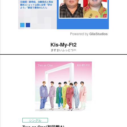
Powered by 
GliaStudios
Kis-My-Ft2
M
きすまいふっとつー
u
t
e
シングル