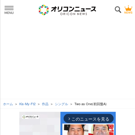
ホーム
Kis-My-Ft2
作品
シングル
Two as One(初回盤A)
このニュースを見る
arrow_forward_ios