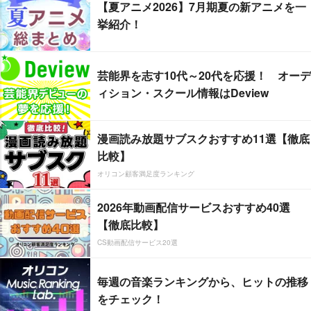
【夏アニメ2026】7月期夏の新アニメを一
挙紹介！
芸能界を志す10代～20代を応援！ オーデ
ィション・スクール情報はDeview
漫画読み放題サブスクおすすめ11選【徹底
比較】
オリコン顧客満足度ランキング
2026年動画配信サービスおすすめ40選
【徹底比較】
CS動画配信サービス20選
毎週の音楽ランキングから、ヒットの推移
をチェック！