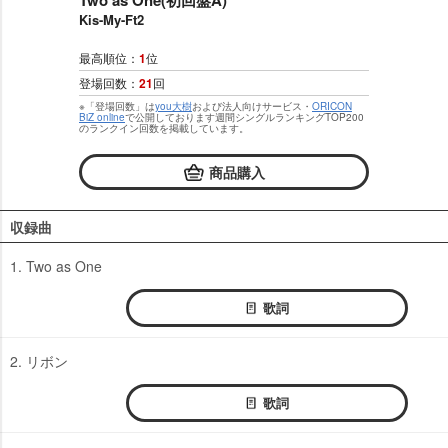
Two as One(初回盤A)
Kis-My-Ft2
最高順位：
1
位
登場回数：
21
回
※「登場回数」は
you大樹
および法人向けサービス・
ORICON
BiZ online
で公開しております週間シングルランキングTOP200
のランクイン回数を掲載しています。
商品購入
収録曲
1. Two as One
歌詞
2. リボン
歌詞