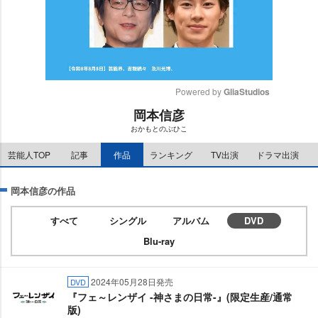
Powered by 
GliaStudios
岡本信彦
M
おかもとのぶひこ
u
t
芸能人TOP
記事
作品
ランキング
TV出演
ドラマ出演
e
岡本信彦の作品
すべて
シングル
アルバム
DVD
Blu-ray
2024年05月28日発売
DVD
『フェ～レンザイ -神さまの日常-』(限定生産/通常
版)