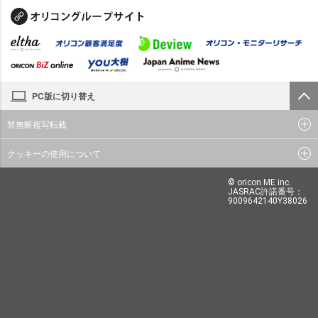
PC版に切り替え
禁無断複写転載
クッキーの使用について
© oricon ME inc.
JASRAC許諾番号：
9009642140Y38026