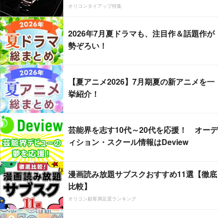
オリコンタイアップ特集
2026年7月夏ドラマも、注目作＆話題作が
勢ぞろい！
【夏アニメ2026】7月期夏の新アニメを一
挙紹介！
芸能界を志す10代～20代を応援！ オーデ
ィション・スクール情報はDeview
漫画読み放題サブスクおすすめ11選【徹底
比較】
オリコン顧客満足度ランキング