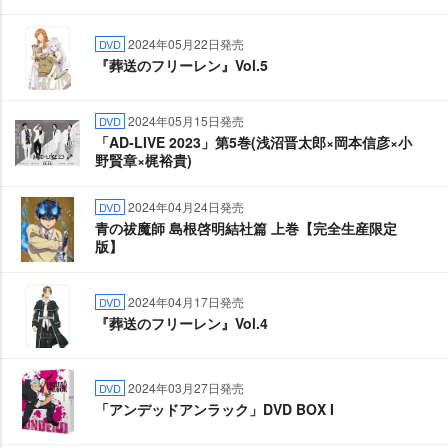
2024年05月22日発売
DVD
『葬送のフリーレン』Vol.5
2024年05月15日発売
DVD
「AD-LIVE 2023」第5巻(浅沼晋太郎×岡本信彦×小
野賢章×梶裕貴)
2024年04月24日発売
DVD
青の祓魔師 島根啓明結社篇 上巻【完全生産限定
版】
2024年04月17日発売
DVD
『葬送のフリーレン』Vol.4
2024年03月27日発売
DVD
「アンデッドアンラック」DVD BOX I