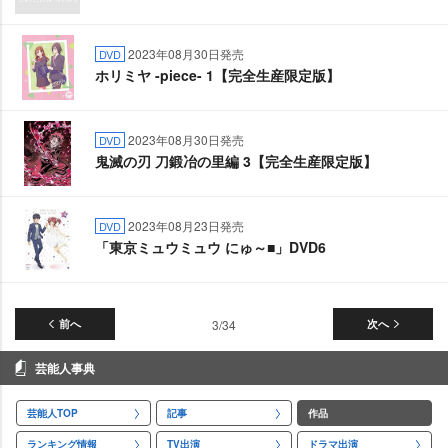
2023年08月30日発売
DVD
ホリミヤ -piece- 1【完全生産限定版】
2023年08月30日発売
DVD
鬼滅の刃 刀鍛冶の里編 3【完全生産限定版】
2023年08月23日発売
DVD
「東京ミュウミュウ にゅ～■」DVD6
前へ
3/34
次へ
芸能人事典
芸能人TOP
記事
作品
ランキング情報
TV出演
ドラマ出演