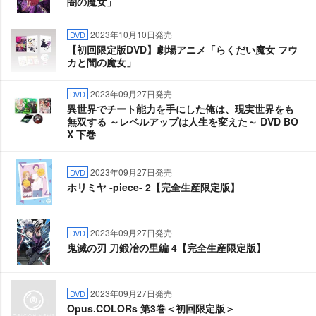
闇の魔女」
2023年10月10日発売
DVD
【初回限定版DVD】劇場アニメ「らくだい魔女 フウ
カと闇の魔女」
2023年09月27日発売
DVD
異世界でチート能力を手にした俺は、現実世界をも
無双する ～レベルアップは人生を変えた～ DVD BO
X 下巻
2023年09月27日発売
DVD
ホリミヤ -piece- 2【完全生産限定版】
2023年09月27日発売
DVD
鬼滅の刃 刀鍛冶の里編 4【完全生産限定版】
2023年09月27日発売
DVD
Opus.COLORs 第3巻＜初回限定版＞