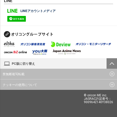
LINE
LINEアカウントメディア
PC版に切り替え
禁無断複写転載
クッキーの使用について
© oricon ME inc.
JASRAC許諾番号：
9009642140Y38026