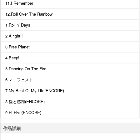
11.I Remember
12.Roll Over The Rainbow
1.Rollin’ Days
2.Alright!!
3.Free Planet
4.Beep!!
5.Dancing On The Fire
6.マニフェスト
7.My Best Of My Life(ENCORE)
8.愛と感謝(ENCORE)
9.Hi-Five(ENCORE)
作品詳細