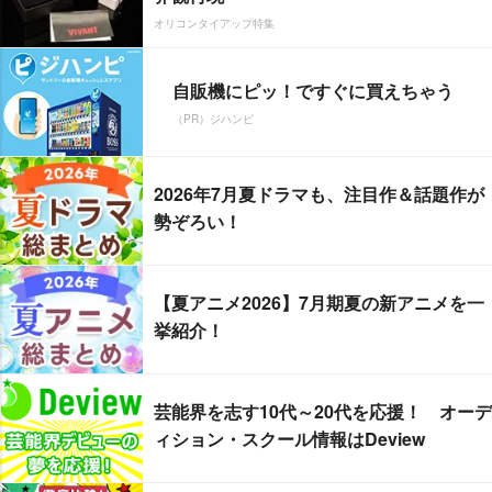
オリコンタイアップ特集
自販機にピッ！ですぐに買えちゃう
（PR）ジハンピ
2026年7月夏ドラマも、注目作＆話題作が
勢ぞろい！
【夏アニメ2026】7月期夏の新アニメを一
挙紹介！
芸能界を志す10代～20代を応援！ オーデ
ィション・スクール情報はDeview