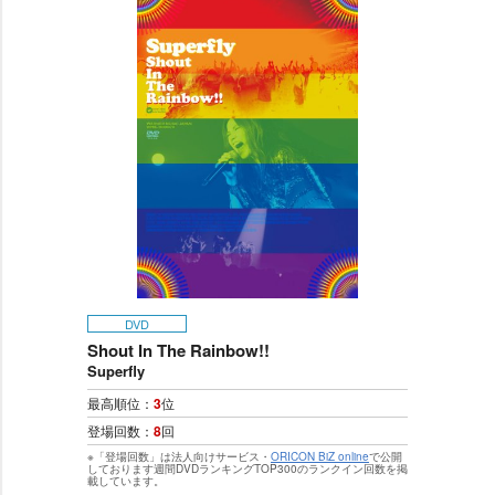
DVD
Shout In The Rainbow!!
Superfly
最高順位：
3
位
登場回数：
8
回
※「登場回数」は法人向けサービス・
ORICON BiZ online
で公開
しております週間DVDランキングTOP300のランクイン回数を掲
載しています。