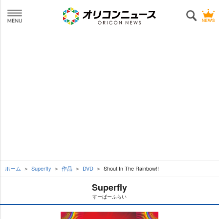
ホーム
Superfly
作品
DVD
Shout In The Rainbow!!
Superfly
すーぱーふらい