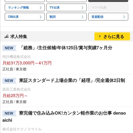
ランキング情報
TV出演
ドラマ出演
CM出演
歌詞
音楽配信
求人特集
さらに見る
「総務」/主任候補/年休125日/賞与実績7ヶ月分
NEW
特許機器株式会社
月給31万3,000円～41万円
正社員 / 東京都
東証スタンダード上場企業の「経理」/完全週休2日制
NEW
原田工業株式会社
月給25万円～
正社員 / 東京都
寮完備で住み込みOK!カンタン軽作業のお仕事 denso
NEW
aichi
株式会社テクノスマイル