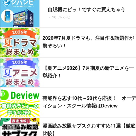
自販機にピッ！ですぐに買えちゃう
（PR）ジハンピ
2026年7月夏ドラマも、注目作＆話題作が
勢ぞろい！
【夏アニメ2026】7月期夏の新アニメを一
挙紹介！
芸能界を志す10代～20代を応援！ オーデ
ィション・スクール情報はDeview
漫画読み放題サブスクおすすめ11選【徹底
比較】