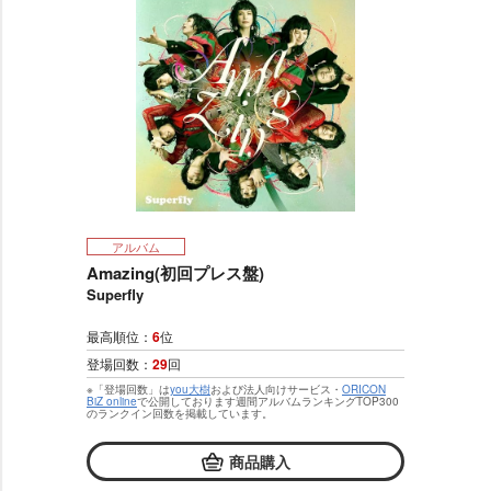
アルバム
Amazing(初回プレス盤)
Superfly
最高順位：
6
位
登場回数：
29
回
※「登場回数」は
you大樹
および法人向けサービス・
ORICON
BiZ online
で公開しております週間アルバムランキングTOP300
のランクイン回数を掲載しています。
商品購入