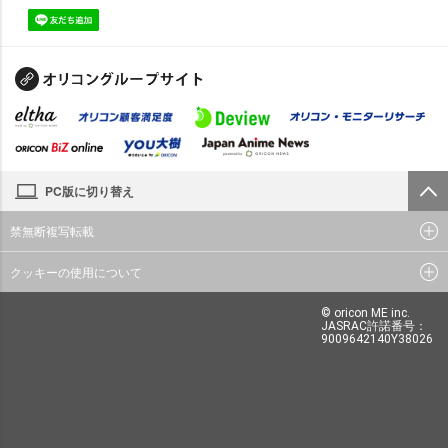
PC版に切り替え
禁無断複写転載
クッキーの使用について
© oricon ME inc.
JASRAC許諾番号：
9009642140Y38026