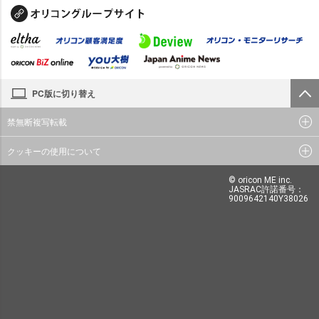
PC版に切り替え
禁無断複写転載
クッキーの使用について
© oricon ME inc.
JASRAC許諾番号：
9009642140Y38026