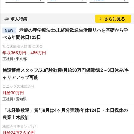
求人特集
さらに見る
老健の理学療法士/未経験歓迎生活期リハを基礎から学
NEW
べる年間休日123日
社会医療法人財団 仁医会
年収366万円～486万円
正社員 / 東京都
施設警備スタッフ/未経験歓迎/月給30万円保障/週2～3日休み/キ
ャリアアップ可能
コニックス株式会社
月給30万円
正社員 / 愛知県
「未経験歓迎」賞与8月は4ヶ月分実績/年休124日・土日祝休の
農業土木設計
株式会社デミング設計
月給24万2,610円