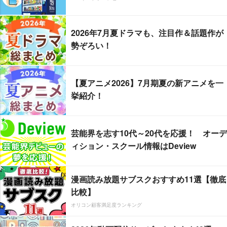
2026年7月夏ドラマも、注目作＆話題作が
勢ぞろい！
【夏アニメ2026】7月期夏の新アニメを一
挙紹介！
芸能界を志す10代～20代を応援！ オーデ
ィション・スクール情報はDeview
漫画読み放題サブスクおすすめ11選【徹底
比較】
オリコン顧客満足度ランキング