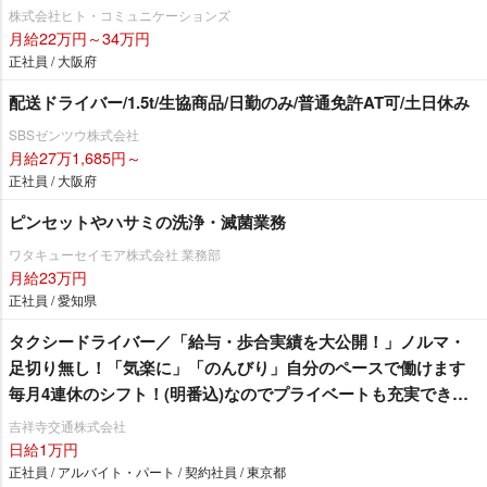
株式会社ヒト・コミュニケーションズ
月給22万円～34万円
正社員 / 大阪府
配送ドライバー/1.5t/生協商品/日勤のみ/普通免許AT可/土日休み
SBSゼンツウ株式会社
月給27万1,685円～
正社員 / 大阪府
ピンセットやハサミの洗浄・滅菌業務
ワタキューセイモア株式会社 業務部
月給23万円
正社員 / 愛知県
タクシードライバー／「給与・歩合実績を大公開！」ノルマ・
足切り無し！「気楽に」「のんびり」自分のペースで働けます
毎月4連休のシフト！(明番込)なのでプライベートも充実できま
す♪
吉祥寺交通株式会社
日給1万円
正社員 / アルバイト・パート / 契約社員 / 東京都