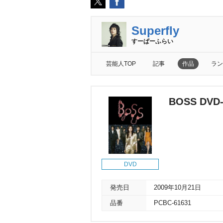
Superfly
すーぱーふらい
芸能人TOP
記事
作品
ラン
BOSS DVD
DVD
発売日
2009年10月21日
品番
PCBC-61631