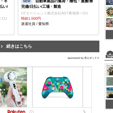
・キ
自動車製品の集荷・梱包・運搬/寮
NEW
払い/
完備/日払い/工場・製造
UTエージェント株式会社AGT東海第一CU
二CU
時給1,500円
派遣社員 / 愛知県
続きはこちら
sponsored by 求人ボックス