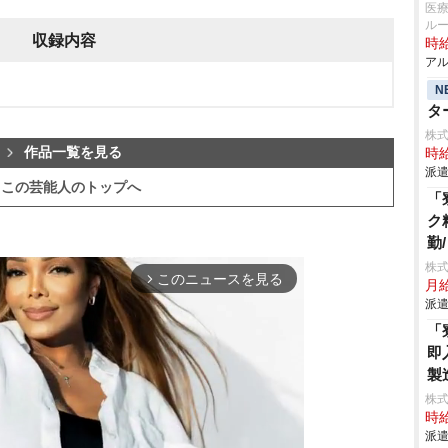
医療
ル
収録内容
時給
アル
N
タ
株
作品一覧を見る
時給
派遣
この芸能人のトップへ
「
ク
勤
株
このニュースを見る
arrow_forward_ios
月給
派遣
「
即
製
株
時給
派遣