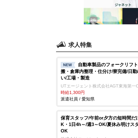
求人特集
自動車製品のフォークリフト
NEW
搬・倉庫内整理・仕分け/寮完備/日勤
い/工場・製造
UTエージェント株式会社AGT東海第一
時給1,300円
派遣社員 / 愛知県
保育スタッフ/午前or夕方の短時間だ
K・1日4h～/週3～OK/夏休み明けス
OK