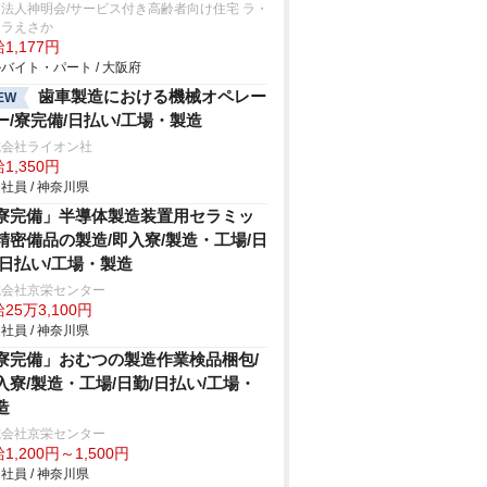
法人神明会/サービス付き高齢者向け住宅 ラ・
ーラえさか
1,177円
バイト・パート / 大阪府
歯車製造における機械オペレー
EW
ー/寮完備/日払い/工場・製造
式会社ライオン社
1,350円
社員 / 神奈川県
寮完備」半導体製造装置用セラミッ
精密備品の製造/即入寮/製造・工場/日
/日払い/工場・製造
式会社京栄センター
25万3,100円
社員 / 神奈川県
寮完備」おむつの製造作業検品梱包/
入寮/製造・工場/日勤/日払い/工場・
造
式会社京栄センター
1,200円～1,500円
社員 / 神奈川県