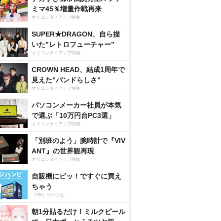
ミマ45％増量作戦再来
オリコンタイアップ特集
SUPER★DRAGON、自ら描
いた”レトロフューチャー”
オリコンタイアップ特集
CROWN HEAD、結成1周年で
見えた”バンドらしさ”
オリコンタイアップ特集
パソコンメーカー社員が本気
で選ぶ「10万円台PC3選」
オリコンタイアップ特集
「別班のよう」腕時計で『VIV
ANT』の世界観再現
オリコンタイアップ特集
自販機にピッ！ですぐに買え
ちゃう
（PR）ジハンピ
朝1分貼るだけ！ミルクピール