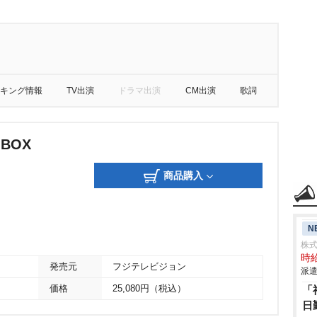
キング情報
TV出演
ドラマ出演
CM出演
歌詞
-BOX
商品購入
N
株
時給
発売元
フジテレビジョン
派遣
価格
25,080円（税込）
「
日