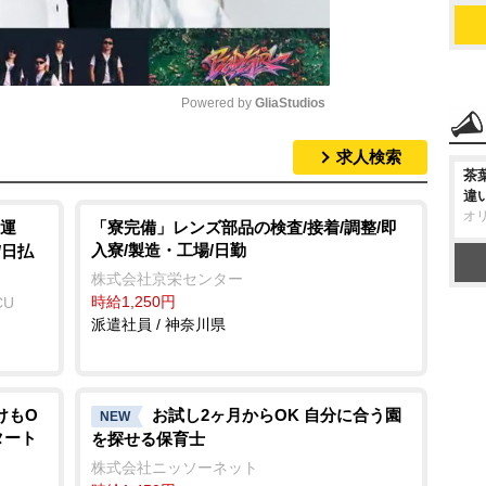
Powered by 
GliaStudios
求人検索
M
茶
u
違
オ
t
運
「寮完備」レンズ部品の検査/接着/調整/即
入寮/製造・工場/日勤
/日払
e
株式会社京栄センター
時給1,250円
CU
派遣社員 / 神奈川県
けもO
お試し2ヶ月からOK 自分に合う園
NEW
タート
を探せる保育士
株式会社ニッソーネット