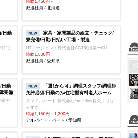
時給1,450円～
派遣社員 / 北海道
/日勤
家具・家電製品の組立・チェック/
NEW
寮完備/日勤/日払い/工場・製造
け住宅
UTエージェント株式会社AGT東海第一CU
時給1,500円
派遣社員 / 愛知県
/日勤
「週1から可」調理スタッフ/調理師
NEW
保障完備
免許必須/日勤のみ/住宅型有料老人ホーム
の家神
スマイルハート 株式会社/smilelink長久手はな
みずき
時給1,150円～1,300円
アルバイト・パート / 愛知県