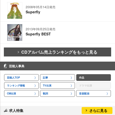
2008年05月14日発売
Superfly
2013年09月25日発売
Superfly BEST
CDアルバム売上ランキングをもっと見る
芸能人事典
芸能人TOP
記事
作品
ランキング情報
TV出演
ドラマ出演
CM出演
歌詞
音楽配信
求人特集
さらに見る