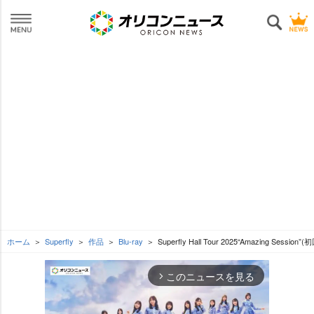
ホーム
Superfly
作品
Blu-ray
Superfly Hall Tour 2025“Amazing Session
このニュースを見る
arrow_forward_ios