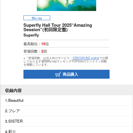
Blu-ray
Superfly Hall Tour 2025“Amazing
Session”(初回限定盤)
Superfly
最高順位：
10
位
登場回数：
2
回
※「登場回数」は法人向けサービス・
ORICON BiZ online
で公開
しております週間Blu-rayランキングTOP300のランクイン回数
を掲載しています。
商品購入
収録内容
1.Beautiful
2.フレア
3.SISTER
4.彩り