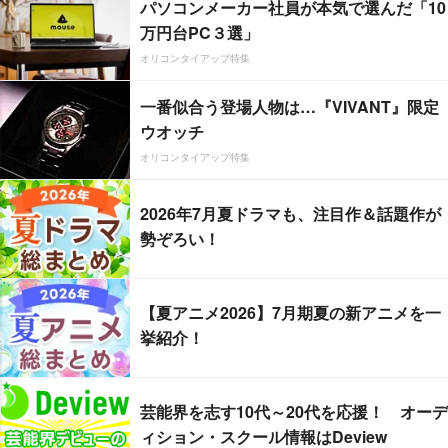
パソコンメーカー社員が本気で選んだ「10
万円台PC３選」
オリコンタイアップ特集
一番似合う登場人物は…『VIVANT』限定
ウオッチ
オリコンタイアップ特集
2026年7月夏ドラマも、注目作＆話題作が
勢ぞろい！
【夏アニメ2026】7月期夏の新アニメを一
挙紹介！
芸能界を志す10代～20代を応援！ オーデ
ィション・スクール情報はDeview