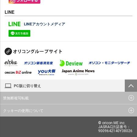
LINE
LINEアカウントメディア
PC版に切り替え
禁無断複写転載
クッキーの使用について
© oricon ME inc.
JASRAC許諾番号：
9009642140Y38026