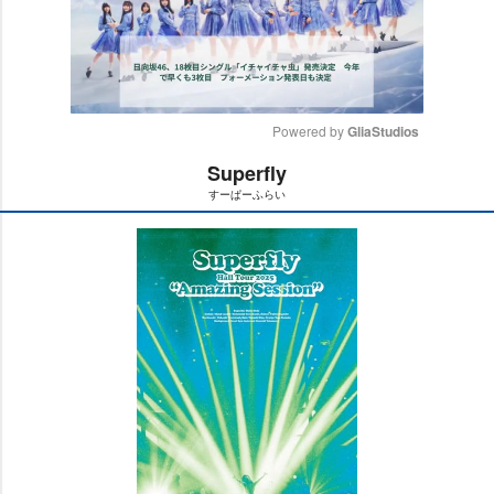
Powered by 
GliaStudios
Superfly
M
すーぱーふらい
u
t
e