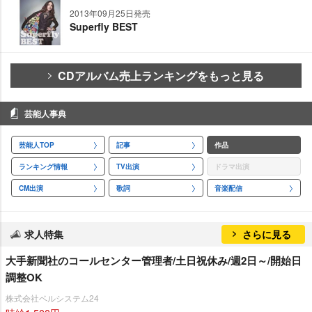
2013年09月25日発売
Superfly BEST
CDアルバム売上ランキングをもっと見る
芸能人事典
芸能人TOP
記事
作品
ランキング情報
TV出演
ドラマ出演
CM出演
歌詞
音楽配信
求人特集
さらに見る
大手新聞社のコールセンター管理者/土日祝休み/週2日～/開始日
調整OK
株式会社ベルシステム24