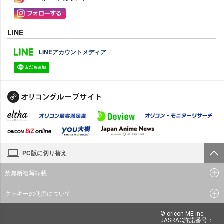
LINE
LINEアカウントメディア
PC版に切り替え
禁無断複写転載
クッキーの使用について
© oricon ME inc.
JASRAC許諾番号：