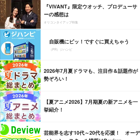
『VIVANT』限定ウオッチ、プロデューサ
ーの感想は
オリコンタイアップ特集
自販機にピッ！ですぐに買えちゃう
（PR）ジハンピ
2026年7月夏ドラマも、注目作＆話題作が
勢ぞろい！
【夏アニメ2026】7月期夏の新アニメを一
挙紹介！
芸能界を志す10代～20代を応援！ オーデ