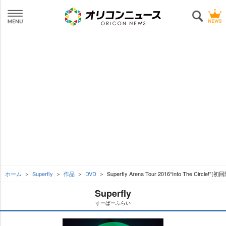
ホーム
Superfly
作品
DVD
Superfly Arena Tour 2016“Into The Circle!”
Superfly
すーぱーふらい