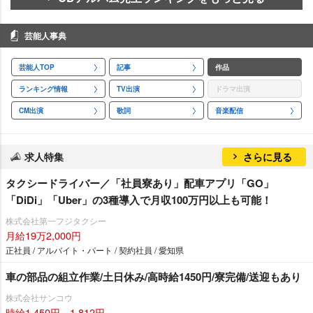
芸能人事典
芸能人TOP
記事
作品
ランキング情報
TV出演
ドラマ出演
CM出演
歌詞
音楽配信
求人特集
さらに見る
タクシードライバー／「社員寮あり」配車アプリ「GO」
「DiDi」「Uber」の3種導入で月収100万円以上も可能！
株式会社第一フジタクシー
月給19万2,000円
正社員 / アルバイト・パート / 契約社員 / 愛知県
車の部品の組立作業/土日休み/高時給1450円/寮完備/送迎もあり
株式会社サンコウ
時給1,450円～1,812円