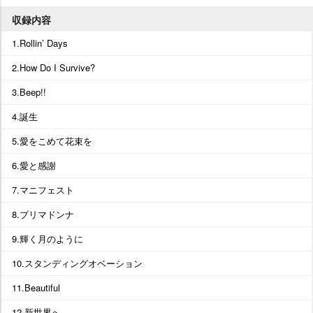
収録内容
1.Rollin’ Days
2.How Do I Survive?
3.Beep!!
4.誕生
5.愛をこめて花束を
6.愛と感謝
7.マニフェスト
8.プリマドンナ
9.輝く月のように
10.スタンディングオベーション
11.Beautiful
12.新世界へ