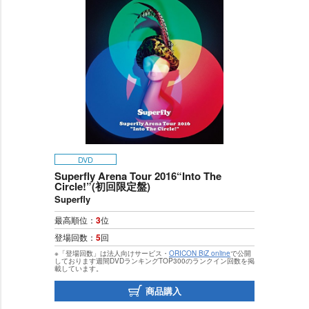
DVD
Superfly Arena Tour 2016“Into The
Circle!”(初回限定盤)
Superfly
最高順位：
3
位
登場回数：
5
回
※「登場回数」は法人向けサービス・
ORICON BiZ online
で公開
しております週間DVDランキングTOP300のランクイン回数を掲
載しています。
商品購入