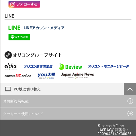
LINE
LINEアカウントメディア
PC版に切り替え
禁無断複写転載
クッキーの使用について
© oricon ME inc.
JASRAC許諾番号：
9009642140Y38026