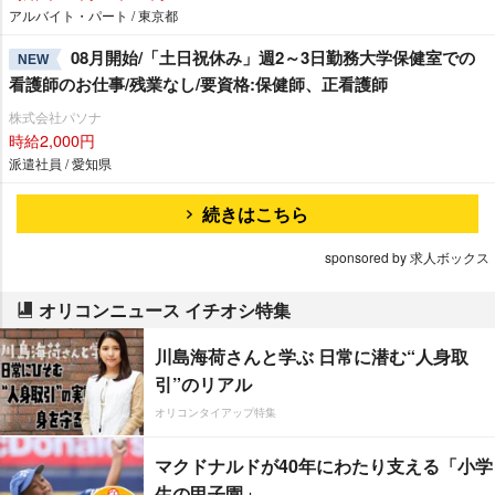
アルバイト・パート / 東京都
08月開始/「土日祝休み」週2～3日勤務大学保健室での
NEW
看護師のお仕事/残業なし/要資格:保健師、正看護師
株式会社パソナ
時給2,000円
派遣社員 / 愛知県
続きはこちら
sponsored by 求人ボックス
オリコンニュース イチオシ特集
川島海荷さんと学ぶ 日常に潜む“人身取
引”のリアル
オリコンタイアップ特集
マクドナルドが40年にわたり支える「小学
生の甲子園」