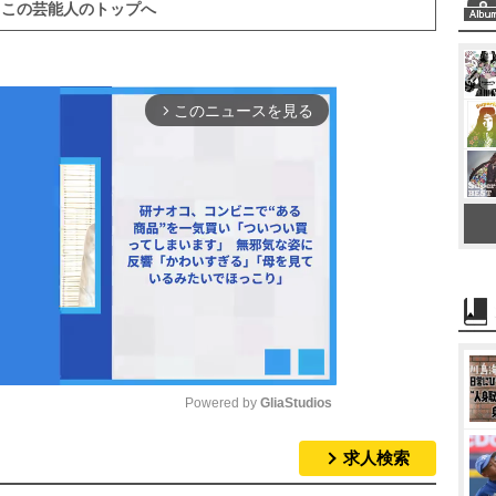
この芸能人のトップへ
このニュースを見る
arrow_forward_ios
Powered by 
GliaStudios
求人検索
M