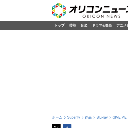
トップ
芸能
音楽
ドラマ&映画
アニメ
ホーム
Superfly
作品
Blu-ray
GIVE ME