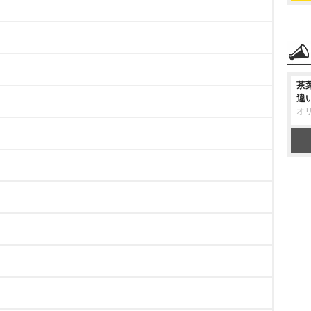
茶
違
オ