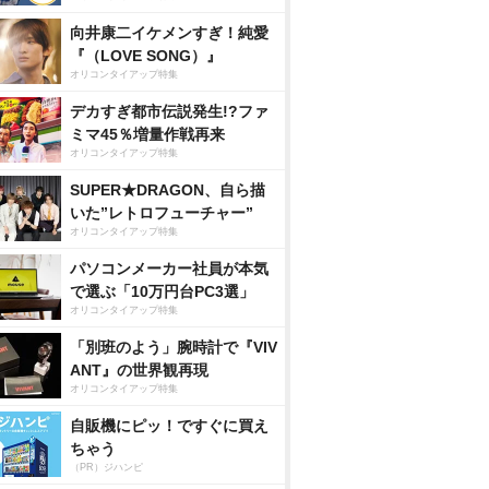
向井康二イケメンすぎ！純愛
『（LOVE SONG）』
オリコンタイアップ特集
デカすぎ都市伝説発生!?ファ
ミマ45％増量作戦再来
オリコンタイアップ特集
SUPER★DRAGON、自ら描
いた”レトロフューチャー”
オリコンタイアップ特集
パソコンメーカー社員が本気
で選ぶ「10万円台PC3選」
オリコンタイアップ特集
「別班のよう」腕時計で『VIV
ANT』の世界観再現
オリコンタイアップ特集
自販機にピッ！ですぐに買え
ちゃう
（PR）ジハンピ