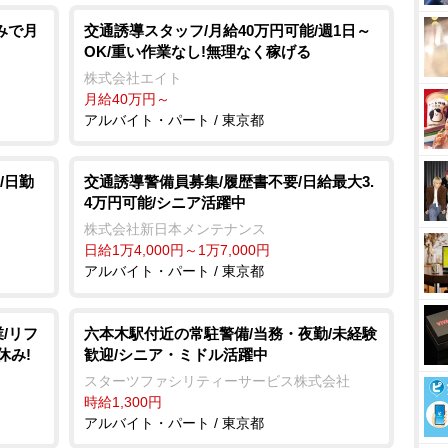
u
t
みで月
交通誘導スタッフ/月給40万円可能/週1日～
OK/重い作業なし!無理なく稼げる
e
株式会社エイト
月給40万円～
アルバイト・パート / 東京都
/日勤
交通誘導警備員募集/履歴書不要/日給最大3.
4万円可能/シニア活躍中
株式会社新日本メンテナンス
日給1万4,000円～1万7,000円
アルバイト・パート / 東京都
/リフ
六本木駅付近の常駐警備/当務・夜勤/未経験
休み!
歓迎/シニア・ミドル活躍中
スターツファシリティーサービス株式会社
時給1,300円
アルバイト・パート / 東京都