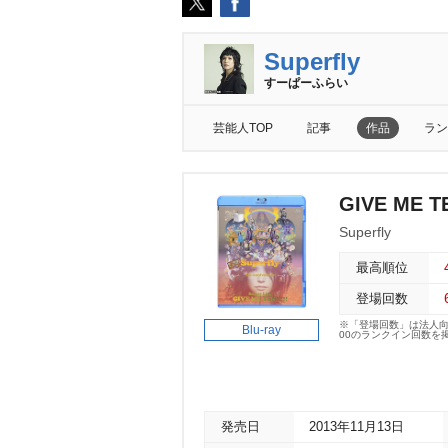
Superfly
すーぱーふらい
芸能人TOP
記事
作品
ラン
GIVE ME 
Superfly
最高順位
登場回数
※「登場回数」は法人
Blu-ray
00のランクイン回数を
発売日
2013年11月13日