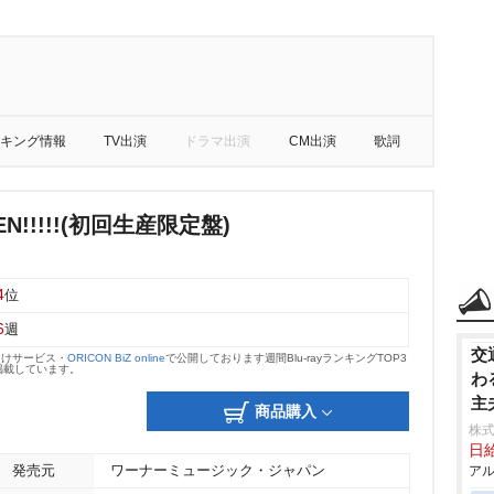
キング情報
TV出演
ドラマ出演
CM出演
歌詞
TEN!!!!!(初回生産限定盤)
4
位
6
週
交
向けサービス・
ORICON BiZ online
で公開しております週間Blu-rayランキングTOP3
掲載しています。
わ
主
商品購入
株
日給
発売元
ワーナーミュージック・ジャパン
アル