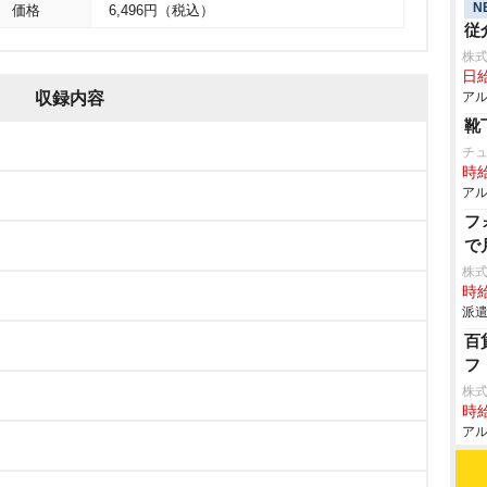
N
価格
6,496円（税込）
従
株
日給
収録内容
アル
靴
チ
時給
アル
フ
で
株
時給
派遣
百
フ
株
時給
アル