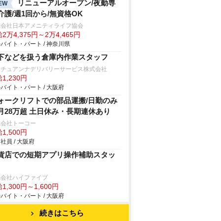
リニューアルオープン/夜勤専
EW
介護/週1回から/無資格OK
式会社日本アメニティライフ協会
2万4,375円～2万4,465円
バイト・パート / 神奈川県
下などを扱う倉庫内作業スタッフ
ュチュアンナデリバリーサービス株式会社
1,230円
バイト・パート / 大阪府
ォークリフトでの部品運搬/日勤のみ
月28万超 土日休み・長期連休あり
式会社トーコー
1,500円
社員 / 大阪府
貨店での短期アプリ操作補助スタッ
式会社ハイファイブ
1,300円～1,600円
バイト・パート / 大阪府
続きはこちら