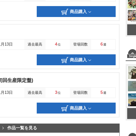
商品購入
4
6
1月13日
過去最高
登場回数
位
週
商品購入
!!(初回生産限定盤)
3
5
1月13日
過去最高
登場回数
位
週
商品購入
作品一覧を見る