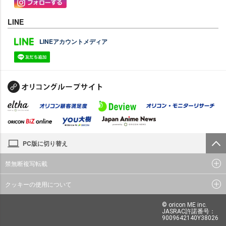
LINE
LINEアカウントメディア
PC版に切り替え
禁無断複写転載
クッキーの使用について
© oricon ME inc.
JASRAC許諾番号：
9009642140Y38026