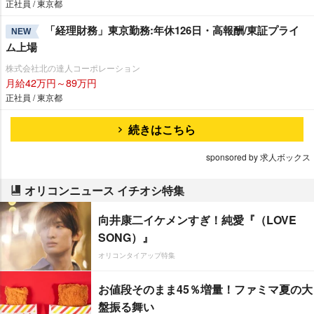
正社員 / 東京都
「経理財務」東京勤務:年休126日・高報酬/東証プライ
NEW
ム上場
株式会社北の達人コーポレーション
月給42万円～89万円
正社員 / 東京都
続きはこちら
sponsored by 求人ボックス
オリコンニュース イチオシ特集
向井康二イケメンすぎ！純愛『（LOVE
SONG）』
オリコンタイアップ特集
お値段そのまま45％増量！ファミマ夏の大
盤振る舞い