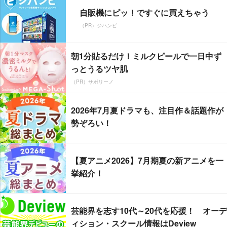
自販機にピッ！ですぐに買えちゃう
（PR）ジハンピ
朝1分貼るだけ！ミルクピールで一日中ず
っとうるツヤ肌
（PR）サボリーノ
2026年7月夏ドラマも、注目作＆話題作が
勢ぞろい！
【夏アニメ2026】7月期夏の新アニメを一
挙紹介！
芸能界を志す10代～20代を応援！ オーデ
ィション・スクール情報はDeview