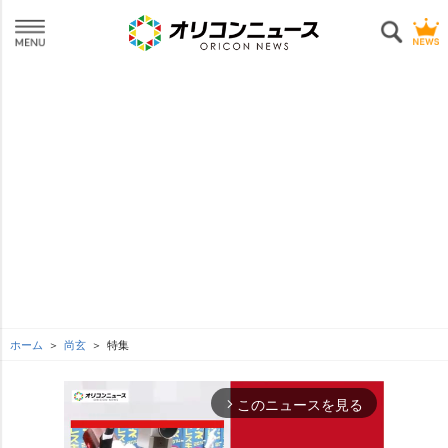
ホーム
尚玄
特集
このニュースを見る
arrow_forward_ios