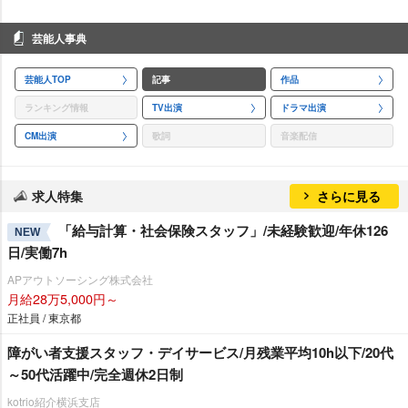
芸能人事典
芸能人TOP
記事
作品
ランキング情報
TV出演
ドラマ出演
CM出演
歌詞
音楽配信
求人特集
さらに見る
「給与計算・社会保険スタッフ」/未経験歓迎/年休126
NEW
日/実働7h
APアウトソーシング株式会社
月給28万5,000円～
正社員 / 東京都
障がい者支援スタッフ・デイサービス/月残業平均10h以下/20代
～50代活躍中/完全週休2日制
kotrio紹介横浜支店