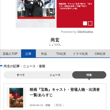
Powered by 
GliaStudios
尚玄
M
しょうげん
u
t
芸能人TOP
記事
作品
TV出演
ドラマ出演
CM出演
e
尚玄の記事・ニュース・速報
すべて
ニュース
特集
映画『宝島』キャスト・登場人物・出演者
一覧/あらすじ
｜映画｜
2025-09-19
特集