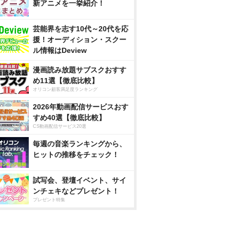
新アニメを一挙紹介！
芸能界を志す10代～20代を応
援！オーディション・スクー
ル情報はDeview
漫画読み放題サブスクおすす
め11選【徹底比較】
オリコン顧客満足度ランキング
2026年動画配信サービスおす
すめ40選【徹底比較】
CS動画配信サービス20選
毎週の音楽ランキングから、
ヒットの推移をチェック！
試写会、登壇イベント、サイ
ンチェキなどプレゼント！
プレゼント特集