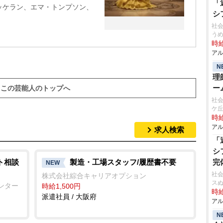
「
ッケラン、エマ・トンプソン、
シ
社
う
時給
アル
N
理
ー
この芸能人のトップへ
社会
ケ
時給
アル
求人検索
「
シ
ト相談
製造・工場スタッフ/履歴書不要
完
NEW
社会
株式会社綜合キャリアオプション
ス
ンター
時給1,500円
時給
派遣社員 / 大阪府
アル
N