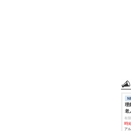
N
理
老
有限
時給
アル