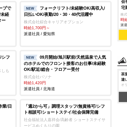
会
宅
ープで
フォークリフト/未経験OK/高収入/
NEW
/未経
日払いOK/夜勤/20・30・40代活躍中
株
時給
ター
株式会社綜合キャリアオプション
派遣
時給1,700円～
派遣社員 / 愛知県
/シフ
09月開始/旭川駅前/天然温泉で人気
NEW
のホテルでのフロント接客のお仕事/未経験
OK/駅近/総合・フロアー受付
スしも
茶
株式会社パソナ
違
時給1,420円
オ
派遣社員 / 北海道
作業/日
「週2から可」調理スタッフ/無資格可/シフ
ト相談可/ショートステイ/社会保障完備
社会福祉法人嘉祥会/高齢者 ショートステイサ
ービスぬくもりの園