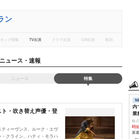
ラン
キング情報
TV出演
ドラマ出演
CM出演
歌詞
ニュース・速報
ニュース
特集
N
内
スト・吹き替え声優・登
業
力
株
時給
スティーヴンス、ルーク・エヴ
派遣
ン・クライン、ハティ・モラハ