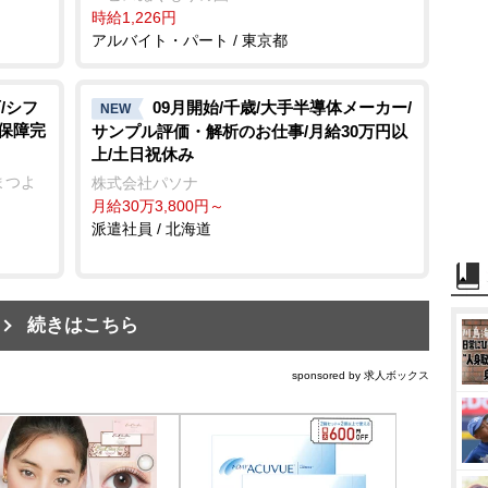
時給1,226円
アルバイト・パート / 東京都
/シフ
09月開始/千歳/大手半導体メーカー/
NEW
会保障完
サンプル評価・解析のお仕事/月給30万円以
上/土日祝休み
まつよ
株式会社パソナ
月給30万3,800円～
派遣社員 / 北海道
続きはこちら
sponsored by 求人ボックス