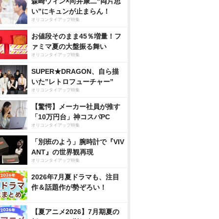
森崎ウィン×向井康二“両片思
い”にキュンが止まらん！
オリコンタイアップ特集
お値段そのまま45％増量！フ
ァミマ夏の大盤振る舞い
オリコンタイアップ特集
SUPER★DRAGON、自ら描
いた”レトロフューチャー”
オリコンタイアップ特集
【驚愕】メーカー社員が推す
「10万円台」神コスパPC
オリコンタイアップ特集
「別班のよう」腕時計で『VIV
ANT』の世界観再現
オリコンタイアップ特集
2026年7月夏ドラマも、注目
作＆話題作が勢ぞろい！
【夏アニメ2026】7月期夏の