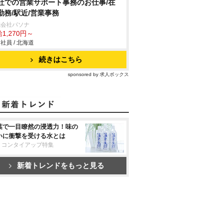
社での営業サポート事務のお仕事/在
勤務/駅近/営業事務
式会社パソナ
1,270円～
社員 / 北海道
続きはこちら
sponsored by 求人ボックス
葉で一目瞭然の浸透力！味の
いに衝撃を受ける水とは
リコンタイアップ特集
新着トレンドをもっと見る