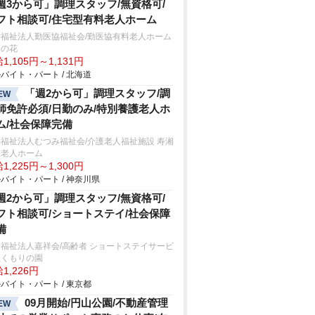
週3から可」調理スタッフ/無資格可/
フト相談可/住宅型有料老人ホーム
会福祉法人勤医協福祉会/勤医協有料老人ホーム
めの花
1,105円～1,131円
バイト・パート / 北海道
「週2から可」調理スタッフ/調
EW
師免許必須/日勤のみ/特別養護老人ホ
ム/社会保障完備
福祉法人むつみ福祉会/介護老人福祉施設 寿湘
丘老人ホーム
1,225円～1,300円
バイト・パート / 神奈川県
週2から可」調理スタッフ/無資格可/
フト相談可/ショートステイ/社会保障
備
福祉法人嘉祥会/高齢者 ショートステイサービ
ぬくもりの園
1,226円
バイト・パート / 東京都
09月開始/円山公園/不動産管理
EW