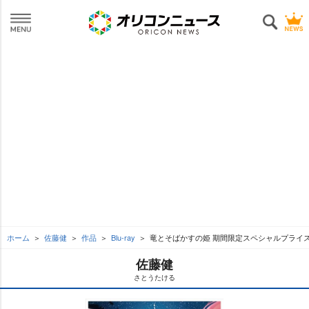
ホーム
佐藤健
作品
Blu-ray
竜とそばかすの姫 期間限定スペシャルプライス版B
佐藤健
さとうたける