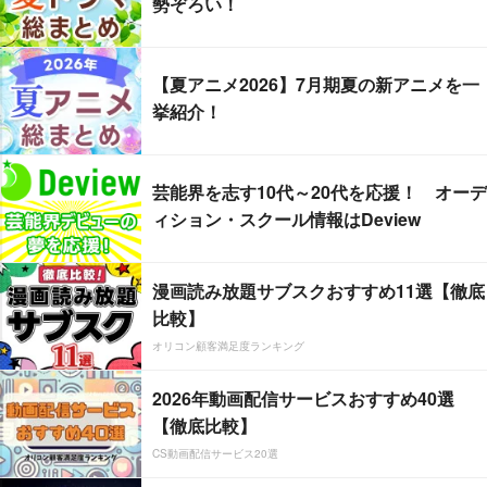
勢ぞろい！
【夏アニメ2026】7月期夏の新アニメを一
挙紹介！
芸能界を志す10代～20代を応援！ オーデ
ィション・スクール情報はDeview
漫画読み放題サブスクおすすめ11選【徹底
比較】
オリコン顧客満足度ランキング
2026年動画配信サービスおすすめ40選
【徹底比較】
CS動画配信サービス20選